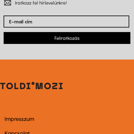
Iratkozz fel hírlevelünkre!
Feliratkozás
Impresszum
Footer
menu
first
Kapcsolat