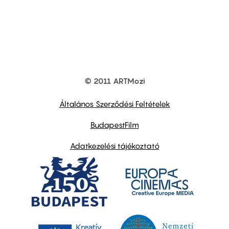
© 2011 ARTMozi
Footer
other
links
Általános Szerződési Feltételek
BudapestFilm
Adatkezelési tájékoztató