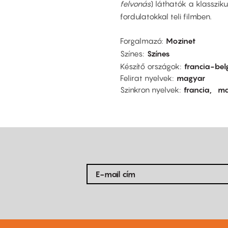
felvonás
) láthatók a klasszik
fordulatokkal teli filmben.
Forgalmazó
Mozinet
Színes
Színes
Készítő országok
francia-bel
Felirat nyelvek
magyar
Szinkron nyelvek
francia
ma