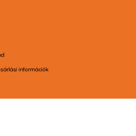
nd
ter
nu
sárlási információk
ond