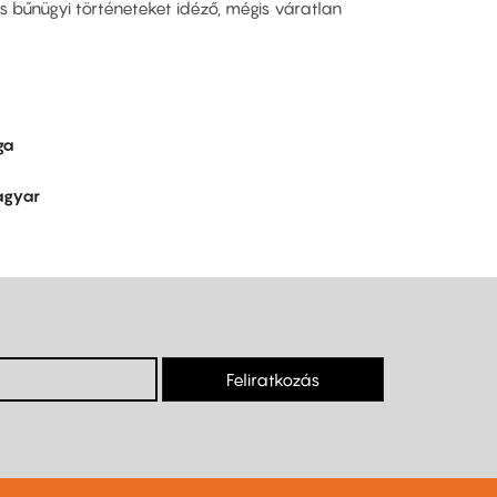
us bűnügyi történeteket idéző, mégis váratlan
ga
gyar
Feliratkozás