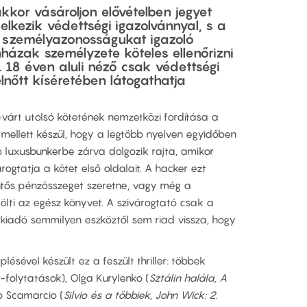
kor vásároljon elővételben jegyet
delkezik
védettségi igazolvánnyal
, s a
 s
zemélyazonosságukat igazoló
ínházak személyzete köteles ellenőrizni
.
18 éven aluli néző
csak védettségi
lnőtt kíséretében látogathatja
várt utolsó kötetének nemzetközi fordítása a
 mellett készül, hogy a legtöbb nyelven egyidőben
tó luxusbunkerbe zárva dolgozik rajta, amikor
árogtatja a kötet első oldalait. A hacker ezt
entős pénzösszeget szeretne, vagy még a
tölti az egész könyvet. A szivárogtató csak a
 a kiadó semmilyen eszköztől sem riad vissza, hogy
ésével készült ez a feszült thriller: többek
-folytatások), Olga Kurylenko (
Sztálin halála, A
o Scamarcio (
Silvio és a többiek, John Wick: 2.