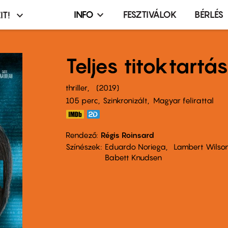
INFO
FESZTIVÁLOK
BÉRLÉS
IT!
Infó,
asztó
esemény,
terembérlés
Teljes titoktartá
menü
thriller
2019
105 perc,
Szinkronizált
Magyar felirattal
Rendező
Régis Roinsard
Színészek
Eduardo Noriega
Lambert Wilso
Babett Knudsen