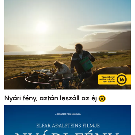
Nyári fény, aztán leszáll az éj