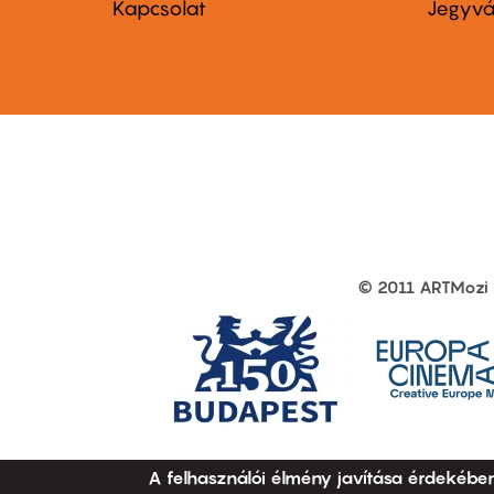
menu
me
Kapcsolat
Jegyvá
first
sec
© 2011 ARTMozi
Footer
other
links
A felhasználói élmény javítása érdekébe