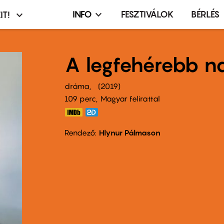
INFO
FESZTIVÁLOK
BÉRLÉS
IT!
Infó,
asztó
esemény,
terembérlés
A legfehérebb n
menü
dráma
2019
109 perc,
Magyar felirattal
Rendező
Hlynur Pálmason