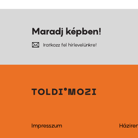
Maradj képben!
Iratkozz fel hírlevelünkre!
Impresszum
Házire
Footer
Foo