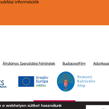
nu
sárlási információk
ond
Általános Szerződési Feltételek
BudapestFilm
Adatkezel
n a webhelyen sütiket használunk