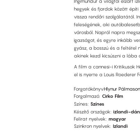
Ingimundur a világtól elzárt izl
hegyek és fjordok között építi
vissza rendőri szolgálatától.
feleségének, aki autóbalesetbe
városból. Napról napra megs
igazságot, és egyre inkább ves
gyász, a bosszú és a feltétel 
akinek kezd kicsúszni a lába a
A film a cannesi-i Kritikusok
el is nyerte a Louis Roederer F
Forgatókönyv
Hlynur Pálmaso
Forgalmazó
Cirko Film
Színes
Színes
Készítő országok
izlandi-dán
Felirat nyelvek
magyar
Szinkron nyelvek
Izlandi