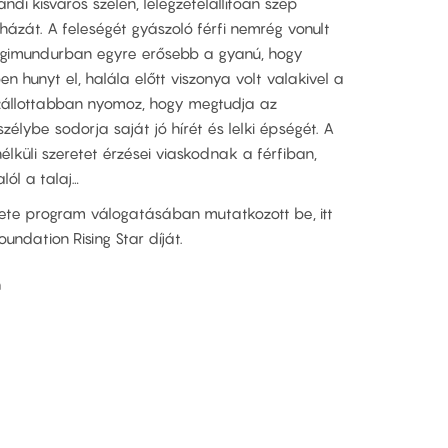
andi kisváros szélén, lélegzetelállítóan szép
 házát. A feleségét gyászoló férfi nemrég vonult
 Ingimundurban egyre erősebb a gyanú, hogy
n hunyt el, halála előtt viszonya volt valakivel a
zállottabban nyomoz, hogy megtudja az
zélybe sodorja saját jó hírét és lelki épségét. A
nélküli szeretet érzései viaskodnak a férfiban,
lól a talaj…
 Hete program válogatásában mutatkozott be, itt
oundation Rising Star díját.
n