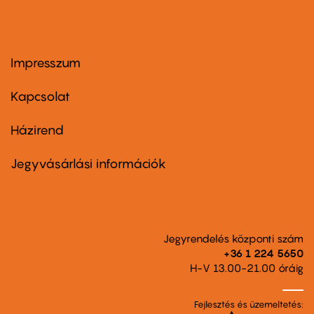
Impresszum
Footer
menu
first
Kapcsolat
Házirend
Footer
menu
second
Jegyvásárlási információk
Jegyrendelés központi szám
+36 1 224 5650
H-V 13.00-21.00 óráig
Fejlesztés és üzemeltetés: