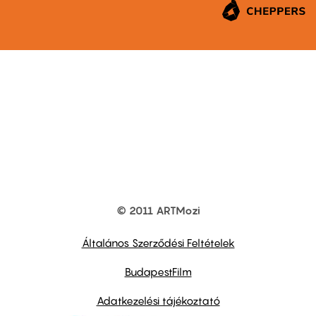
© 2011 ARTMozi
Footer
other
links
Általános Szerződési Feltételek
BudapestFilm
Adatkezelési tájékoztató