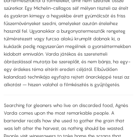
bortermesztőktől a törmeléket, amit nem szedtek össze
szüretkor. Egy Michelin-csillagos séf mélyen tiszteli az ételt
és gyakran kimegy a hegyekbe érett gyümölcsöt és friss
fűszernövényeket szedni, amelyeket azután ételeihez
használ fel. Ugyanakkor a burgonyatermesztők rengeteg
túlméretezett vagy furcsa alakú krumplit dobnak ki, a
kukázók pedig nagyszerűen megélnek a gyorséttermekben
kidobott ennivalón. Varda játékos és szeretetteli
ábrázolással mutatja be szereplőit, és nem bánja, ha egy-
egy érdekes téma eltéríti eredeti céljától. Elbűvölően
kalandozó technikája egyfajta rejtett önarcképpé teszi az
alkotást – hiszen valahol a filmkészítés is gyűjtögetés.
Searching for gleaners who live on discarded food, Agnès
Varda comes upon the most remarkable people. A
bartender recalls how she used to gather the grain that
was left after the harvest, as nothing should be wasted.
People visit winegrowers to take home the scraps that