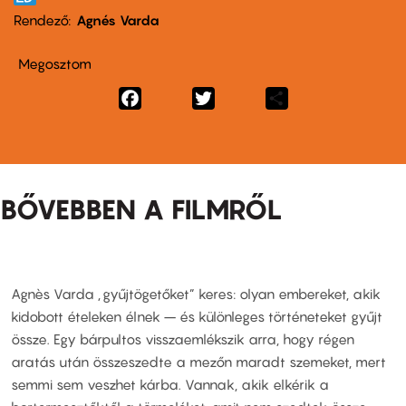
Rendező
Agnés Varda
Megosztom
Facebook
Twitter
Share
BŐVEBBEN A FILMRŐL
Agnès Varda „gyűjtögetőket” keres: olyan embereket, akik
kidobott ételeken élnek – és különleges történeteket gyűjt
össze. Egy bárpultos visszaemlékszik arra, hogy régen
aratás után összeszedte a mezőn maradt szemeket, mert
semmi sem veszhet kárba. Vannak, akik elkérik a