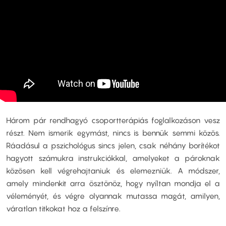
Három pár rendhagyó csoportterápiás foglalkozáson vesz
részt. Nem ismerik egymást, nincs is bennük semmi közös.
Ráadásul a pszichológus sincs jelen, csak néhány borítékot
hagyott számukra instrukciókkal, amelyeket a pároknak
közösen kell végrehajtaniuk és elemezniük. A módszer,
amely mindenkit arra ösztönöz, hogy nyíltan mondja el a
véleményét, és végre olyannak mutassa magát, amilyen,
váratlan titkokat hoz a felszínre.