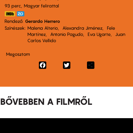
93 perc,
Magyar felirattal
Rendező
Gerardo Herrero
Színészek
Malena Alterio
Alexandra Jiménez
Fele
Martínez
Antonio Pagudo
Eva Ugarte
Juan
Carlos Vellido
Megosztom
Facebook
Twitter
Share
BŐVEBBEN A FILMRŐL