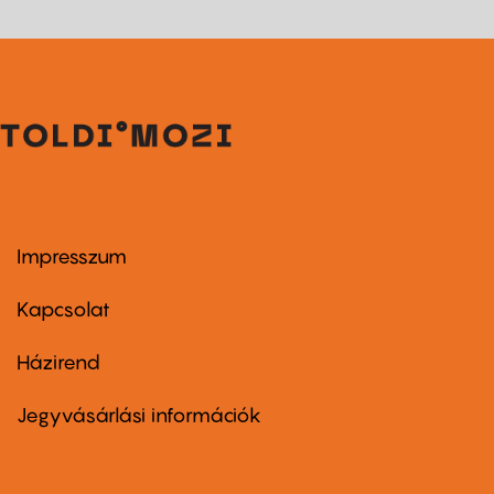
Impresszum
Footer
menu
first
Kapcsolat
Házirend
Footer
menu
second
Jegyvásárlási információk