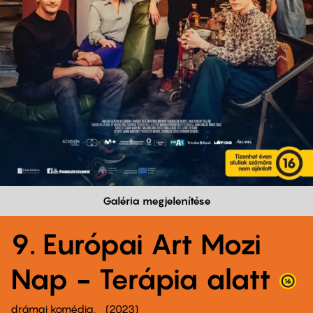
Galéria megjelenítése
9. Európai Art Mozi
Nap - Terápia alatt
drámai komédia
2023