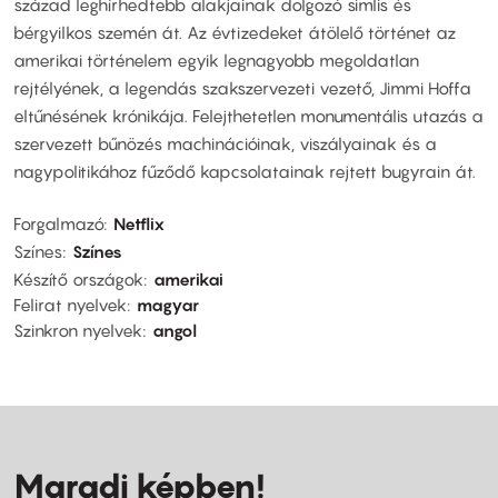
század leghírhedtebb alakjainak dolgozó simlis és
bérgyilkos szemén át. Az évtizedeket átölelő történet az
amerikai történelem egyik legnagyobb megoldatlan
rejtélyének, a legendás szakszervezeti vezető, Jimmi Hoffa
eltűnésének krónikája. Felejthetetlen monumentális utazás a
szervezett bűnözés machinációinak, viszályainak és a
nagypolitikához fűződő kapcsolatainak rejtett bugyrain át.
Forgalmazó
Netflix
Színes
Színes
Készítő országok
amerikai
Felirat nyelvek
magyar
Szinkron nyelvek
angol
Maradj képben!