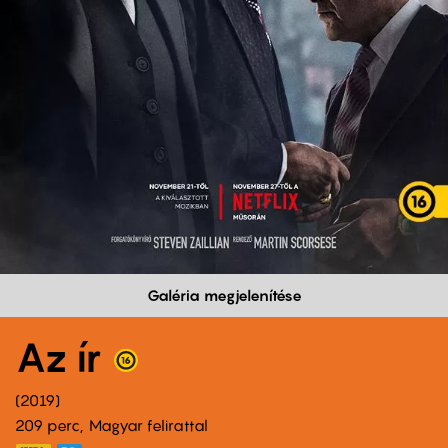
Galéria megjelenítése
Az ír
2019
209 perc,
Magyar felirattal