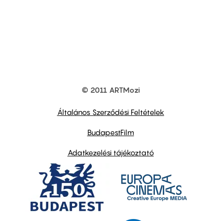
© 2011 ARTMozi
Footer
other
links
Általános Szerződési Feltételek
BudapestFilm
Adatkezelési tájékoztató