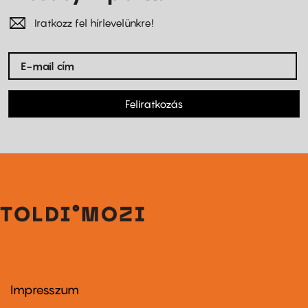
Iratkozz fel hírlevelünkre!
Feliratkozás
Impresszum
Footer
menu