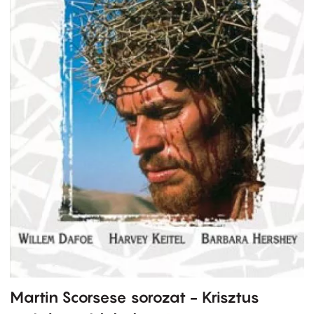
Martin Scorsese sorozat - Krisztus