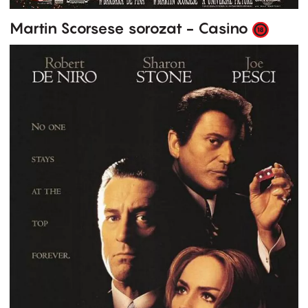
Martin Scorsese sorozat - Casino