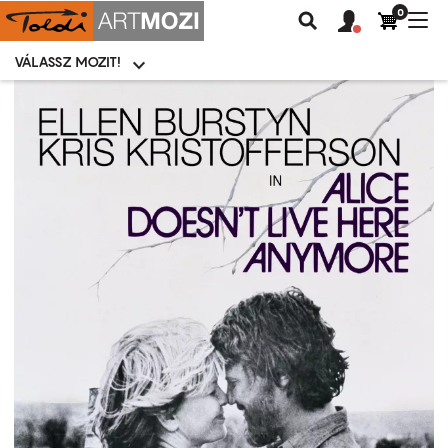
0
Felhasználói
Felhasznál
Nav
Keresés
fiók
fiók
átk
menü
menüje
VÁLASSZ MOZIT!
Moziválasztó
menü
Ugrás
a
tartalomra