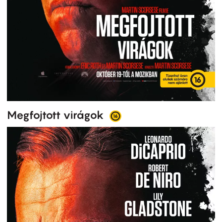
Megfojtott virágok