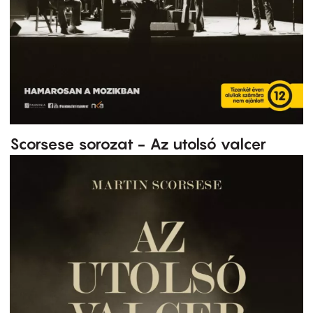
Scorsese sorozat - Az utolsó valcer