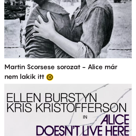
Martin Scorsese sorozat - Alice már
nem lakik itt