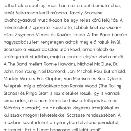
láthatták eredetileg, most hűen az eredeti bemutatóhoz,
ismét feliratosan kerül műsorra. Tavaly Scorsese
jóváhagyásával mutatkozott be egy teljes körű felújítás. A
felvételeket 7 operatőr készítette, többek közt az Oscar-
díjas Zsigmond Vilmos és Kovács László. A The Band búcsúja
nagyszabású lett, rengetegen adtak még elő rajtuk kívül.
Scorsese a visszatapsolás után kezd, onnan előbb az
utóforgatott stúdióba, majd a koncert elejére viszi a nézőt.
A The Band mellett Ronnie Hawkins, Michael McClure, Dr.
John, Neil Young, Neil Diamond, Joni Mitchell, Paul Butterfield,
Muddy Waters, Eric Clapton, Van Morrison és Bob Dylan is
felléptek, míg a záróakkordban Ronnie Wood (The Rolling
Stones) és Ringo Starr is tiszteletüket teszik. Így is vannak
kimaradók, akik nem fértek be (hisz a fellépés kb. 5 és
félórára duzzadt), de az alkotás kiegészül interjúkkal és
kulisszák mögötti felvételekkel Scorsese rendezésében. A
moziban követni lehet a nyitányban felvillanó javaslatot,
miszerint: „Ezt a filmet hangosan kell lejátszani!”.