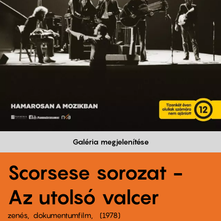
Galéria megjelenítése
Scorsese sorozat -
Az utolsó valcer
zenés
dokumentumfilm
1978