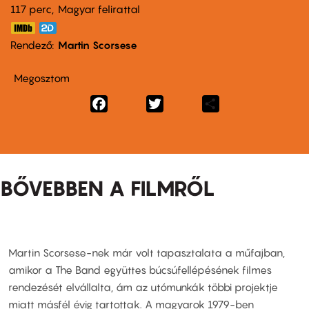
117 perc,
Magyar felirattal
Rendező
Martin Scorsese
Megosztom
Facebook
Twitter
Share
BŐVEBBEN A FILMRŐL
Martin Scorsese-nek már volt tapasztalata a műfajban,
amikor a The Band együttes búcsúfellépésének filmes
rendezését elvállalta, ám az utómunkák többi projektje
miatt másfél évig tartottak. A magyarok 1979-ben