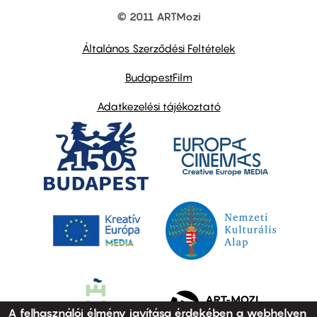
© 2011 ARTMozi
Footer
other
links
Általános Szerződési Feltételek
BudapestFilm
Adatkezelési tájékoztató
A felhasználói élmény javítása érdekében a webhelyen