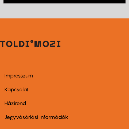
Impresszum
Footer
menu
first
Kapcsolat
Házirend
Footer
menu
second
Jegyvásárlási információk