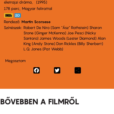
életrajzi dráma
1995
178 perc,
Magyar felirattal
Rendező
Martin Scorsese
Színészek
Robert De Niro (Sam "Ász" Rothstein) Sharon
Stone (Ginger McKenna) Joe Pesci (Nicky
Santoro) James Woods (Lester Diamond) Alan
King (Andy Stone) Don Rickles (Billy Sherbert)
L.Q. Jones (Pat Webb)
Megosztom
Facebook
Twitter
Share
BŐVEBBEN A FILMRŐL