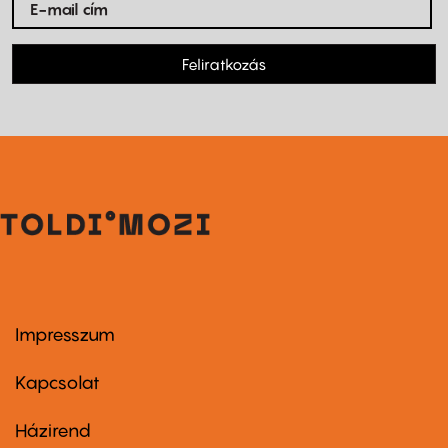
Feliratkozás
Impresszum
Footer
menu
first
Kapcsolat
Házirend
Footer