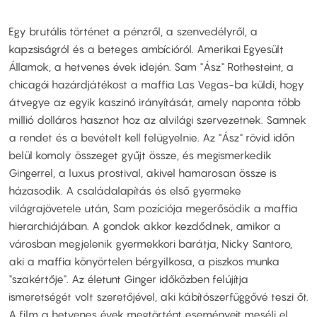
Egy brutális történet a pénzről, a szenvedélyről, a
kapzsiságról és a beteges ambícióról. Amerikai Egyesült
Államok, a hetvenes évek idején. Sam "Ász" Rothesteint, a
chicagói hazárdjátékost a maffia Las Vegas-ba küldi, hogy
átvegye az egyik kaszinó irányítását, amely naponta több
millió dolláros hasznot hoz az alvilági szervezetnek. Samnek
a rendet és a bevételt kell felügyelnie. Az "Ász" rövid időn
belül komoly összeget gyűjt össze, és megismerkedik
Gingerrel, a luxus prostival, akivel hamarosan össze is
házasodik. A családalapítás és első gyermeke
világrajövetele után, Sam pozíciója megerősödik a maffia
hierarchiájában. A gondok akkor kezdődnek, amikor a
városban megjelenik gyermekkori barátja, Nicky Santoro,
aki a maffia könyörtelen bérgyilkosa, a piszkos munka
"szakértője". Az életunt Ginger időközben felújítja
ismeretségét volt szeretőjével, aki kábítószerfüggővé teszi őt.
A film a hetvenes évek megtörtént eseményeit meséli el.