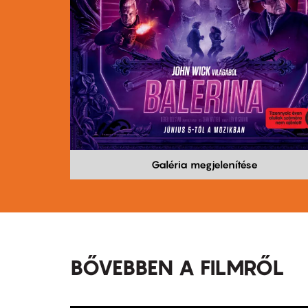
Galéria megjelenítése
BŐVEBBEN A FILMRŐL