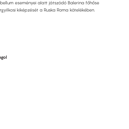
abellum eseményei alatt játszódó Balerina főhőse
rgyilkosi kiképzését a Ruska Roma kötelékében.
gol