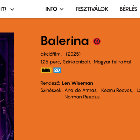
INFO
FESZTIVÁLOK
BÉRLÉS
IT!
Infó,
asztó
esemény,
terembérlés
Balerina
menü
akciófilm
2025
125 perc,
Szinkronizált
Magyar felirattal
Rendező
Len Wiseman
Színészek
Ana de Armas
Keanu Reeves
L
Norman Reedus