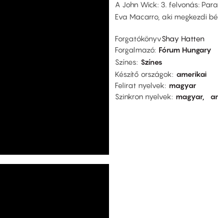
A John Wick: 3. felvonás: Par
Eva Macarro, aki megkezdi bé
Forgatókönyv
Shay Hatten
Forgalmazó
Fórum Hungary
Színes
Színes
Készítő országok
amerikai
Felirat nyelvek
magyar
Szinkron nyelvek
magyar
an