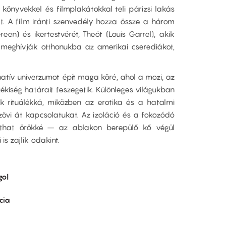
könyvekkel és filmplakátokkal teli párizsi lakás
sát. A film iránti szenvedély hozza össze a három
reen) és ikertestvérét, Theót (Louis Garrel), akik
 meghívják otthonukba az amerikai cserediákot,
natív univerzumot épít maga köré, ahol a mozi, az
rzékiség határait feszegetik. Különleges világukban
ak rituálékká, miközben az erotika és a hatalmi
vi át kapcsolatukat. Az izoláció és a fokozódó
rthat örökké – az ablakon berepülő kő végül
is zajlik odakint.
gol
cia