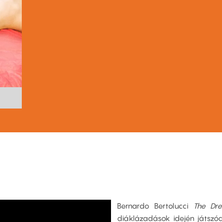
Bernardo Bertolucci
The Dr
diáklázadások idején játszód