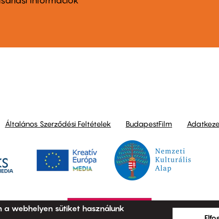
nu
sárlási információk
ond
Általános Szerződési Feltételek
BudapestFilm
Adatkezel
n a webhelyen sütiket használunk
Elf