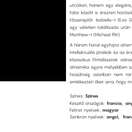
utcákon, hanem egy elegáns, 
falai között is érezteti hatá
főszereplőt: Isabelle-t (Eva G
egy véletlen találkozás után
Matthew-t (Michael Pitt).
A három fiatal egyfajta alter
intellektuális játékok és az é
klasszikus filmidézetek váln
dinamika egyre mélyebben szö
feszültség azonban nem ta
emlékezteti őket arra, hogy mi 
Színes
Színes
Készítő országok
francia
an
Felirat nyelvek
magyar
Szinkron nyelvek
angol
fran