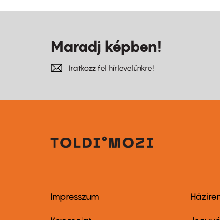
Maradj képben!
Iratkozz fel hírlevelünkre!
Impresszum
Házire
Footer
Foo