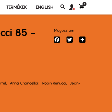
0
Felhasználó
Felhasználói
TERMÉKEK
ENGLISH
fiók
Keresés
fiók
menü
menüje
cci 85 -
Megosztom
Facebook
Twitter
Share
rrel
Anna Chancellor
Robin Renucci
Jean-