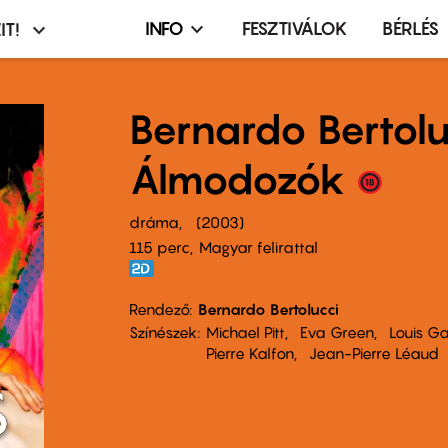
INFO
FESZTIVÁLOK
BÉRLÉS
IT!
Infó,
asztó
esemény,
terembérlés
Bernardo Bertolu
menü
Álmodozók
dráma
2003
115 perc,
Magyar felirattal
Rendező
Bernardo Bertolucci
Színészek
Michael Pitt
Eva Green
Louis Ga
Pierre Kalfon
Jean-Pierre Léaud