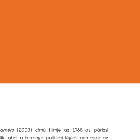
eamers
(2003) című filmje az 1968-as párizsi
ik, ahol a forrongó politikai légkör nemcsak az