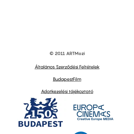
© 2011 ARTMozi
Footer
other
links
Általános Szerződési Feltételek
BudapestFilm
Adatkezelési tájékoztató