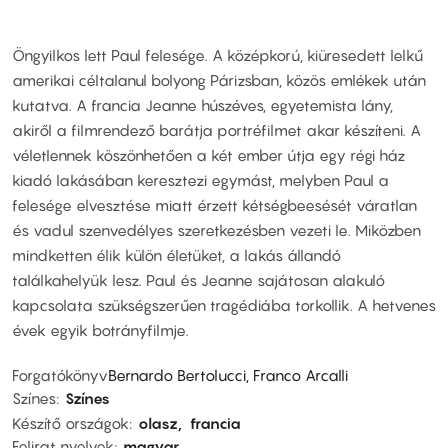
Öngyilkos lett Paul felesége. A középkorú, kiüresedett lelkű
amerikai céltalanul bolyong Párizsban, közös emlékek után
kutatva. A francia Jeanne húszéves, egyetemista lány,
akiről a filmrendező barátja portréfilmet akar készíteni. A
véletlennek köszönhetően a két ember útja egy régi ház
kiadó lakásában keresztezi egymást, melyben Paul a
felesége elvesztése miatt érzett kétségbeesését váratlan
és vadul szenvedélyes szeretkezésben vezeti le. Miközben
mindketten élik külön életüket, a lakás állandó
találkahelyük lesz. Paul és Jeanne sajátosan alakuló
kapcsolata szükségszerűen tragédiába torkollik. A hetvenes
évek egyik botrányfilmje.
Forgatókönyv
Bernardo Bertolucci, Franco Arcalli
Színes
Színes
Készítő országok
olasz
francia
Felirat nyelvek
magyar