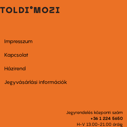
Impresszum
Footer
menu
first
Kapcsolat
Házirend
Footer
menu
second
Jegyvásárlási információk
Jegyrendelés központi szám
+36 1 224 5650
H-V 13.00-21.00 óráig