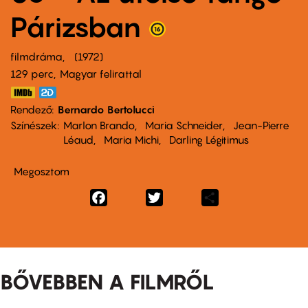
Párizsban
filmdráma
1972
129 perc,
Magyar felirattal
Rendező
Bernardo Bertolucci
Színészek
Marlon Brando
Maria Schneider
Jean-Pierre
Léaud
Maria Michi
Darling Légitimus
Megosztom
Facebook
Twitter
Share
BŐVEBBEN A FILMRŐL