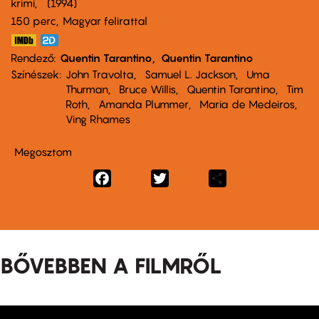
krimi
1994
150 perc,
Magyar felirattal
Rendező
Quentin Tarantino
Quentin Tarantino
Színészek
John Travolta
Samuel L. Jackson
Uma
Thurman
Bruce Willis
Quentin Tarantino
Tim
Roth
Amanda Plummer
Maria de Medeiros
Ving Rhames
Megosztom
Facebook
Twitter
Share
BŐVEBBEN A FILMRŐL