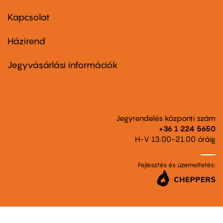
menu
first
Kapcsolat
Házirend
Footer
menu
second
Jegyvásárlási információk
Jegyrendelés központi szám
+36 1 224 5650
H-V 13.00-21.00 óráig
Fejlesztés és üzemeltetés: