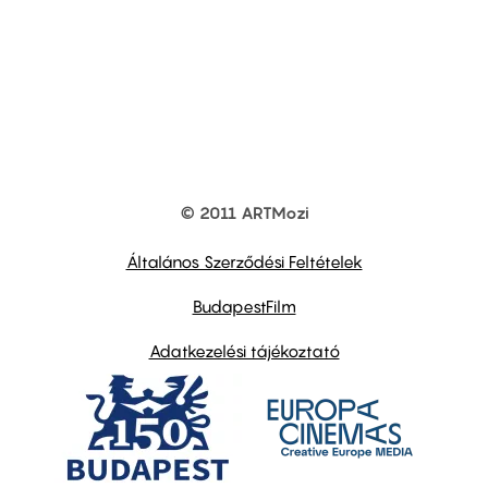
© 2011 ARTMozi
Footer
other
links
Általános Szerződési Feltételek
BudapestFilm
Adatkezelési tájékoztató