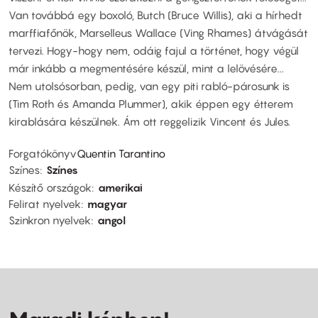
Van továbbá egy boxoló, Butch (Bruce Willis), aki a hírhedt
marffiafőnök, Marselleus Wallace (Ving Rhames) átvágását
tervezi. Hogy-hogy nem, odáig fajul a történet, hogy végül
már inkább a megmentésére készül, mint a lelövésére...
Nem utolsósorban, pedig, van egy piti rabló-párosunk is
(Tim Roth és Amanda Plummer), akik éppen egy étterem
kirablására készülnek. Ám ott reggelizik Vincent és Jules.
Forgatókönyv
Quentin Tarantino
Színes
Színes
Készítő országok
amerikai
Felirat nyelvek
magyar
Szinkron nyelvek
angol