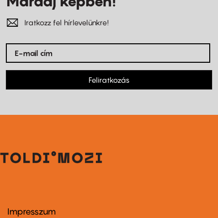
Maradj képben!
Iratkozz fel hírlevelünkre!
Feliratkozás
Impresszum
Footer