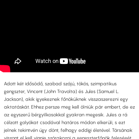
Adott két idősödő, szabad szájú, tökös, szimpatikus
gengszter, Vincent (John Travolta) és Jules (Samuel L.
Jackson), akik igyekeznek főnöküknek visszaszerezni egy
aktatáskát. Ehhez persze meg kell ölniük pár embert, de ez
az egyszerű bérgyilkosokkal gyakran megesik. Jules a rá
célzott golyókat csodával határos módon elkerüli, s ezt
jelnek tekintvén úgy dönt, felhagy eddigi életével. Társának
viszont el kell vinnie szórakozni a gengszterfőnök feleségét...