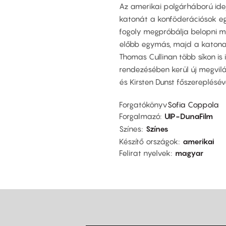
Az amerikai polgárháború idej
katonát a konföderációsok eg
fogoly megpróbálja belopni m
előbb egymás, majd a katona e
Thomas Cullinan több síkon is
rendezésében kerül új megvilág
és Kirsten Dunst főszereplésév
Forgatókönyv
Sofia Coppola
Forgalmazó
UIP-DunaFilm
Színes
Színes
Készítő országok
amerikai
Felirat nyelvek
magyar