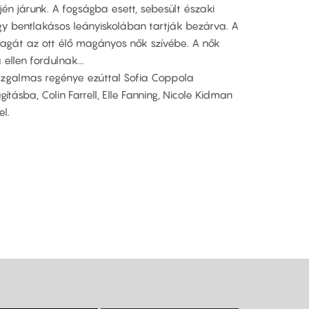
én járunk. A fogságba esett, sebesült északi
y bentlakásos leányiskolában tartják bezárva. A
agát az ott élő magányos nők szívébe. A nők
llen fordulnak...
 izgalmas regénye ezúttal Sofia Coppola
ításba, Colin Farrell, Elle Fanning, Nicole Kidman
el.