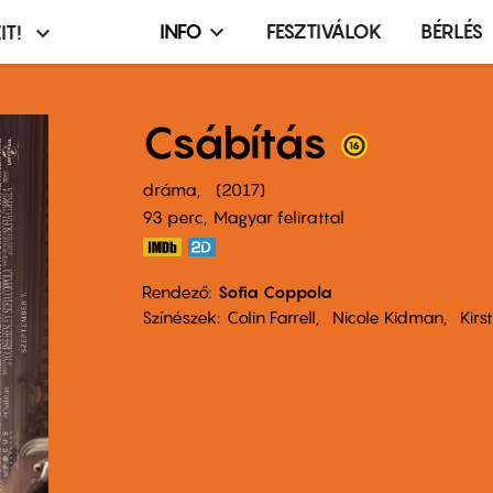
INFO
FESZTIVÁLOK
BÉRLÉS
IT!
Infó,
asztó
esemény,
terembérlés
Csábítás
menü
dráma
2017
93 perc,
Magyar felirattal
Rendező
Sofia Coppola
Színészek
Colin Farrell
Nicole Kidman
Kirs