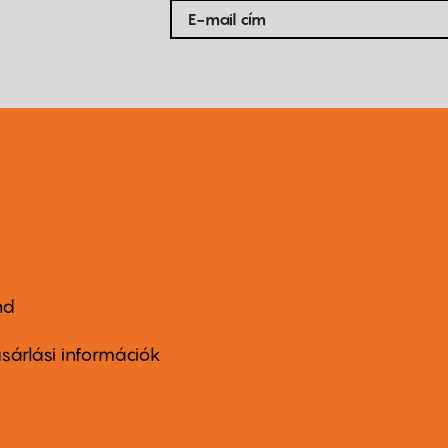
nd
ter
nu
sárlási információk
ond