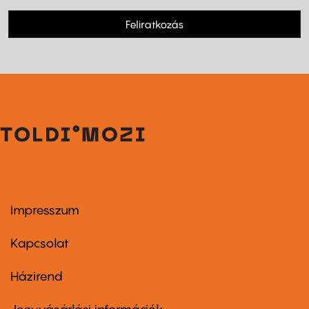
Feliratkozás
Impresszum
Footer
menu
first
Kapcsolat
Házirend
Footer
menu
second