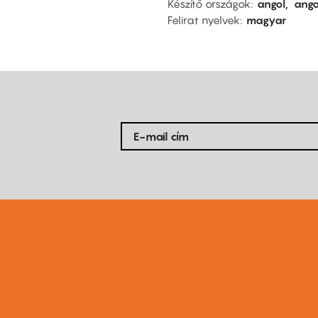
Készítő országok
angol
ango
Felirat nyelvek
magyar