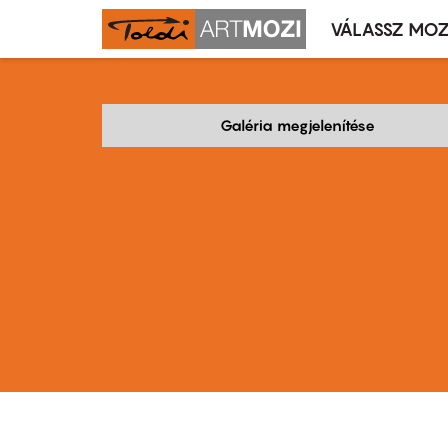
VÁLASSZ MOZ
Mozivál
Ugrás
menü
a
tartalomra
Galéria megjelenítése