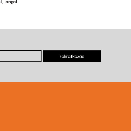
l
angol
Feliratkozás