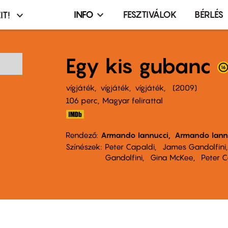
INFO
FESZTIVÁLOK
BÉRLÉS
IT!
Infó,
asztó
esemény,
terembérlés
Egy kis gubanc
menü
vígjáték
vígjáték
vígjáték
2009
106 perc,
Magyar felirattal
Rendező
Armando Iannucci
Armando Iann
Színészek
Peter Capaldi
James Gandolfini
Gandolfini
Gina McKee
Peter C