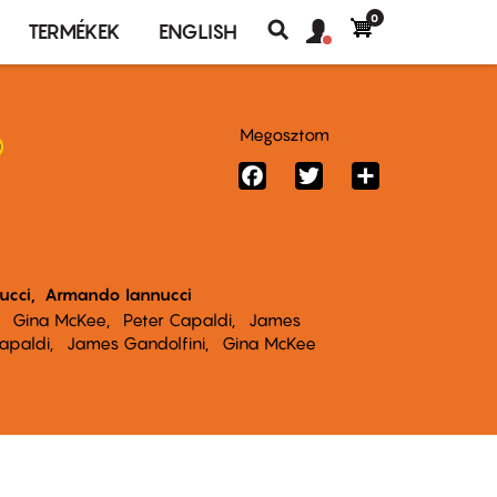
0
Felhasználó
Felhasználói
TERMÉKEK
ENGLISH
fiók
Keresés
fiók
menü
menüje
Megosztom
Facebook
Twitter
Share
ucci
Armando Iannucci
Gina McKee
Peter Capaldi
James
apaldi
James Gandolfini
Gina McKee