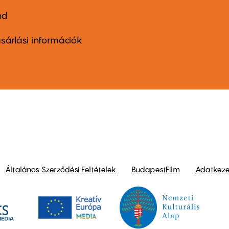
nd
ter
nu
sárlási információk
ond
Általános Szerződési Feltételek
BudapestFilm
Adatkezel