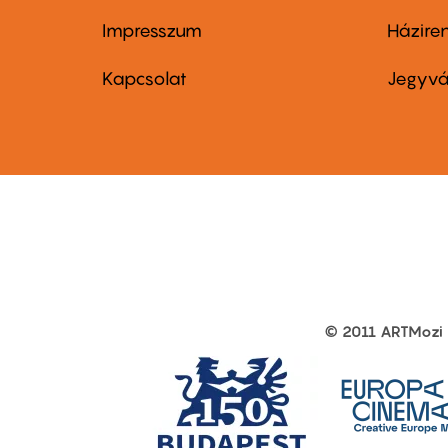
Impresszum
Házire
Footer
Foo
menu
me
Kapcsolat
Jegyvá
first
sec
© 2011 ARTMozi
Footer
other
links