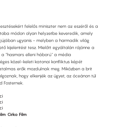
lesztésekért felelős miniszter nem az eszéről és a
Ostoba módon olyan helyzetbe keveredik, amely
terjújában ugyanis - melyben a harmadik világ
tő kijelentést tesz. Mielőtt egyáltalán rájönne a
és a "hasmars elleni háború" a média
ges közel-keleti katonai konfliktus képét
" hatalmas erők mozdulnak meg. Miközben a brit
lgoznak, hogy elkenjék az ügyet, az óceánon túl
d Fosternek.
ci
ci
ci
ilm
Cirko Film