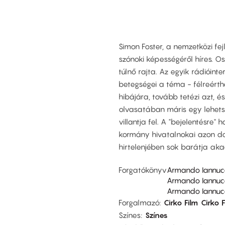
Simon Foster, a nemzetközi fej
szónoki képességéről híres. 
túlnő rajta. Az egyik rádióin
betegségei a téma - félreérthe
hibájára, tovább tetézi azt, 
olvasatában máris egy lehetsé
villantja fel. A "bejelentésre
kormány hivatalnokai azon do
hirtelenjében sok barátja aka
Forgatókönyv
Armando Iannuc
Armando Iannuc
Armando Iannuc
Forgalmazó
Cirko Film
Cirko F
Színes
Színes