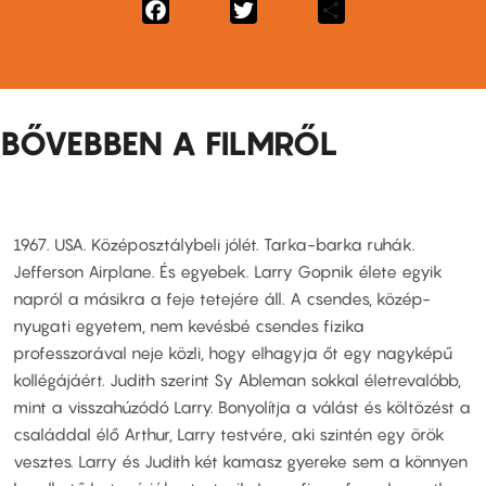
Facebook
Twitter
Share
BŐVEBBEN A FILMRŐL
1967. USA. Középosztálybeli jólét. Tarka-barka ruhák.
Jefferson Airplane. És egyebek. Larry Gopnik élete egyik
napról a másikra a feje tetejére áll. A csendes, közép-
nyugati egyetem, nem kevésbé csendes fizika
professzorával neje közli, hogy elhagyja őt egy nagyképű
kollégájáért. Judith szerint Sy Ableman sokkal életrevalóbb,
mint a visszahúzódó Larry. Bonyolítja a válást és költözést a
családdal élő Arthur, Larry testvére, aki szintén egy örök
vesztes. Larry és Judith két kamasz gyereke sem a könnyen