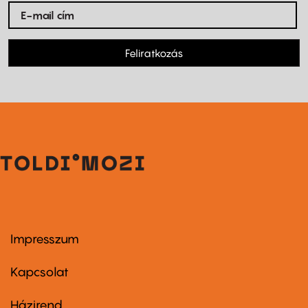
Feliratkozás
Impresszum
Footer
menu
first
Kapcsolat
Házirend