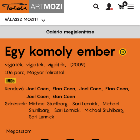
0
Felhasználói
Felhasznál
Nav
Keresés
fiók
fiók
átk
menü
menüje
VÁLASSZ MOZIT!
Moziválasztó
menü
Ugrás
Galéria megjelenítése
a
tartalomra
Egy komoly ember
vígjáték
vígjáték
vígjáték
2009
106 perc,
Magyar felirattal
Rendező
Joel Coen
Etan Coen
Joel Coen
Etan Coen
Joel Coen
Etan Coen
Színészek
Michael Stuhlbarg
Sari Lennick
Michael
Stuhlbarg
Sari Lennick
Michael Stuhlbarg
Sari Lennick
Megosztom