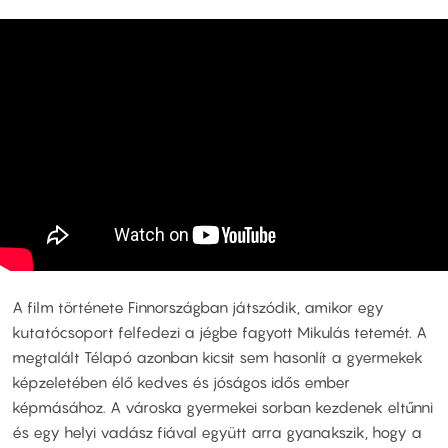
A film története Finnországban játszódik, amikor egy
kutatócsoport felfedezi a jégbe fagyott Mikulás tetemét. A
megtalált Télapó azonban kicsit sem hasonlít a gyermekek
képzeletében élő kedves és jóságos idős ember
képmásához. A városka gyermekei sorban kezdenek eltűnni
és egy helyi vadász fiával együtt arra gyanakszik, hogy a