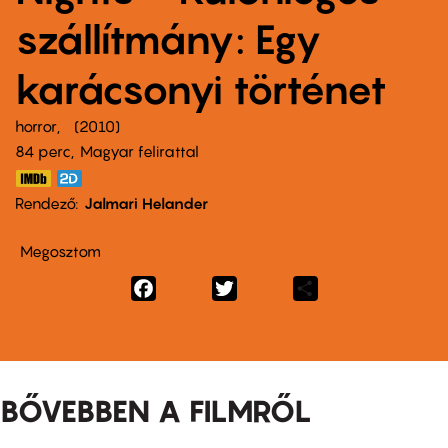
szállítmány: Egy
karácsonyi történet
horror
2010
84 perc,
Magyar felirattal
Rendező
Jalmari Helander
Megosztom
Facebook
Twitter
Share
BŐVEBBEN A FILMRŐL