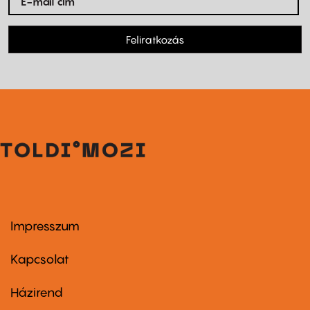
Feliratkozás
Impresszum
Footer
menu
first
Kapcsolat
Házirend
Footer
menu