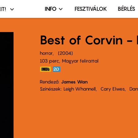
INFO
FESZTIVÁLOK
BÉRLÉS
IT!
Infó,
asztó
esemény,
terembérlés
Best of Corvin -
menü
horror
2004
103 perc,
Magyar felirattal
Rendező
James Wan
Színészek
Leigh Whannell
Cary Elwes
Dan