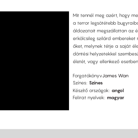
Mit tennél meg azért, hogy me
a terror legsötétebb bugyraib
áldozatait megszállottan az é
erkölcsileg szilárd embereket 
őket, melynek tétje a saját é
döntési helyzetekkel szembesü
életét, vagy ellenkező esetbe
Forgatókönyv
James Wan
Színes
Színes
Készítő országok
angol
Felirat nyelvek
magyar