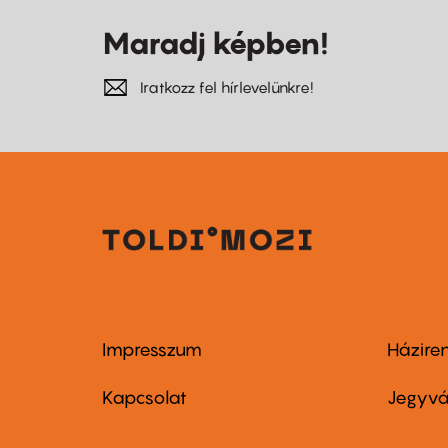
Maradj képben!
Iratkozz fel hírlevelünkre!
Impresszum
Házire
Footer
Foo
menu
me
Kapcsolat
Jegyvá
first
sec