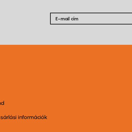
nd
ter
nu
sárlási információk
ond