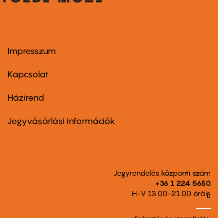
Impresszum
Footer
menu
first
Kapcsolat
Házirend
Footer
menu
second
Jegyvásárlási információk
Jegyrendelés központi szám
+36 1 224 5650
H-V 13.00-21.00 óráig