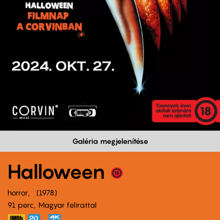
Galéria megjelenítése
Halloween
horror
1978
91 perc,
Magyar felirattal