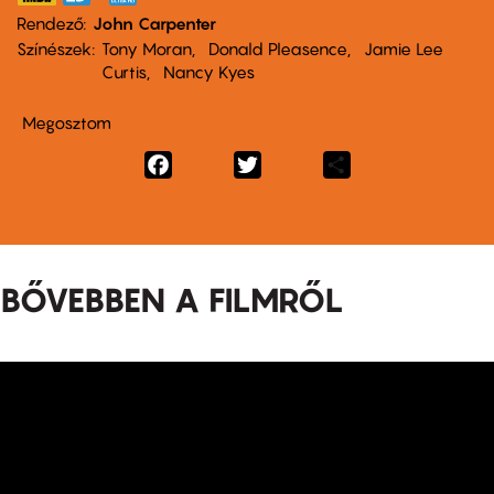
Rendező
John Carpenter
Színészek
Tony Moran
Donald Pleasence
Jamie Lee
Curtis
Nancy Kyes
Megosztom
Facebook
Twitter
Share
BŐVEBBEN A FILMRŐL