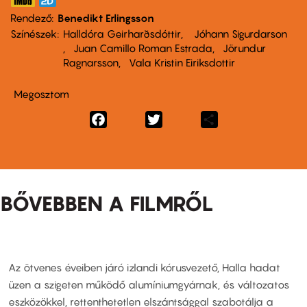
Rendező
Benedikt Erlingsson
Színészek
Halldóra Geirharðsdóttir
Jóhann Sigurdarson
Juan Camillo Roman Estrada
Jörundur
Ragnarsson
Vala Kristin Eiriksdottir
Megosztom
Facebook
Twitter
Share
BŐVEBBEN A FILMRŐL
Az ötvenes éveiben járó izlandi kórusvezető, Halla hadat
üzen a szigeten működő alumíniumgyárnak, és változatos
eszközökkel, rettenthetetlen elszántsággal szabotálja a