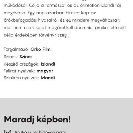
működését. Célja a természet és az érintetlen izlandi táj
megóvása. Egy nap azonban híreket kap az
örökbefogadási hivataltól, és ez mindent megváltoztat:
már nem csak saját magáról kell döntenie, amikor eltökélt
célja érdekében törvényt szeg...
Forgalmazó
Cirko Film
Színes
Színes
Készítő országok
izlandi
Felirat nyelvek
magyar
Szinkron nyelvek
Izlandi
Maradj képben!
Iratkozz fel hírlevelünkre!