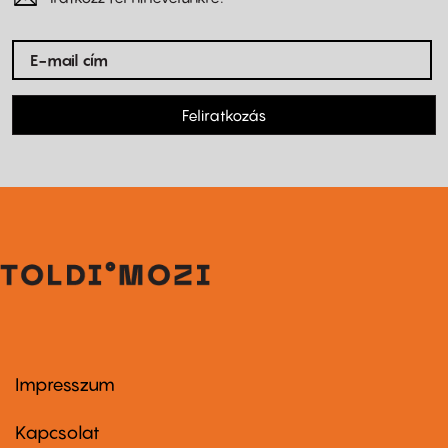
Feliratkozás
Impresszum
Footer
menu
first
Kapcsolat