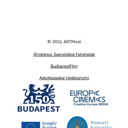
© 2011 ARTMozi
Footer
other
links
Általános Szerződési Feltételek
BudapestFilm
Adatkezelési tájékoztató