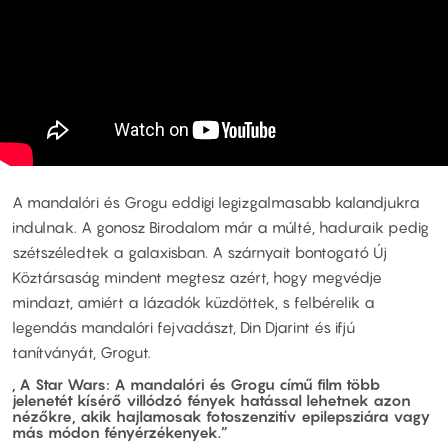
A mandalóri és Grogu eddigi legizgalmasabb kalandjukra
indulnak. A gonosz Birodalom már a múlté, haduraik pedig
szétszéledtek a galaxisban. A szárnyait bontogató Új
Köztársaság mindent megtesz azért, hogy megvédje
mindazt, amiért a lázadók küzdöttek, s felbérelik a
legendás mandalóri fejvadászt, Din Djarint és ifjú
tanítványát, Grogut.
„A Star Wars: A mandalóri és Grogu című film több
jelenetét kísérő villódzó fények hatással lehetnek azon
nézőkre, akik hajlamosak fotoszenzitív epilepsziára vagy
más módon fényérzékenyek.”