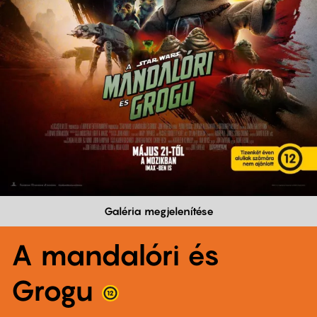
Galéria megjelenítése
A mandalóri és
Grogu