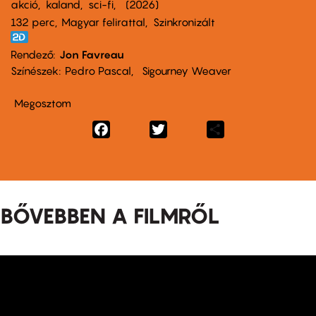
akció
kaland
sci-fi
2026
132 perc,
Magyar felirattal
Szinkronizált
Rendező
Jon Favreau
Színészek
Pedro Pascal
Sigourney Weaver
Megosztom
Facebook
Twitter
Share
BŐVEBBEN A FILMRŐL