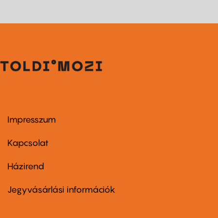
Impresszum
Footer
menu
first
Kapcsolat
Házirend
Footer
menu
second
Jegyvásárlási információk