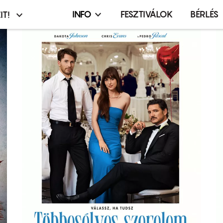
INFO
FESZTIVÁLOK
BÉRLÉS
IT!
Infó,
asztó
esemény,
terembérlés
menü