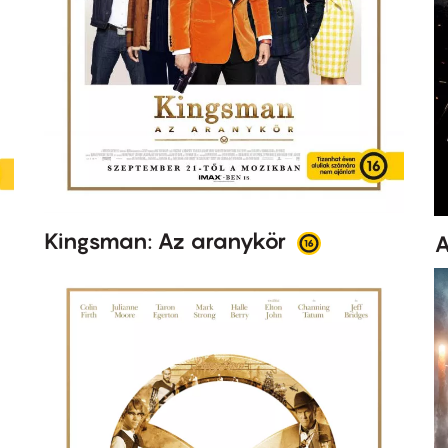
Kingsman: Az aranykör
A