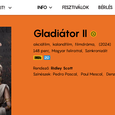
INFO
FESZTIVÁLOK
BÉRLÉS
IT!
Infó,
asztó
esemény,
terembérlés
Gladiátor II
menü
akciófilm
kalandfilm
filmdráma
2024
148 perc,
Magyar felirattal
Szinkronizált
Rendező
Ridley Scott
Színészek
Pedro Pascal
Paul Mescal
Denz