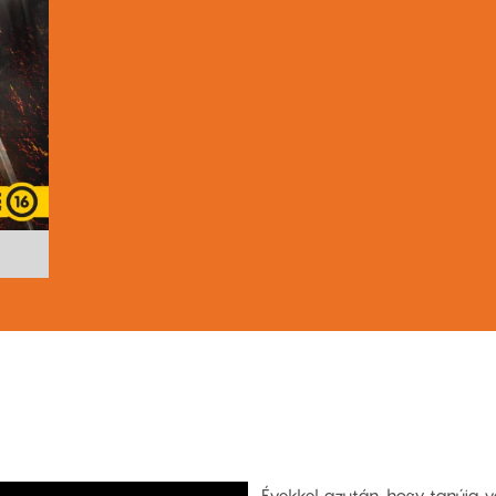
Évekkel azután, hogy tanúja v