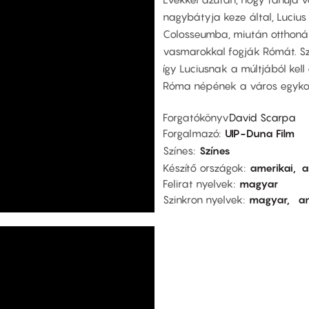
nagybátyja keze által, Lucius 
Colosseumba, miután otthonát
vasmarokkal fogják Rómát. Sz
így Luciusnak a múltjából kell
Róma népének a város egykor
Forgatókönyv
David Scarpa
Forgalmazó
UIP-Duna Film
Színes
Színes
Készítő országok
amerikai
a
Felirat nyelvek
magyar
Szinkron nyelvek
magyar
an