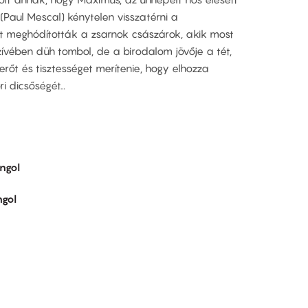
(Paul Mescal) kénytelen visszatérni a
 meghódították a zsarnok császárok, akik most
ívében düh tombol, de a birodalom jövője a tét,
 erőt és tisztességet merítenie, hogy elhozza
i dicsőségét…
ngol
gol