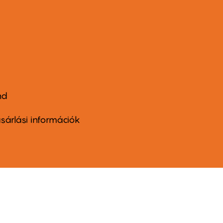
nd
ter
nu
sárlási információk
ond