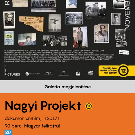
Galéria megjelenítése
Nagyi Projekt
dokumentumfilm
2017
90 perc,
Magyar felirattal