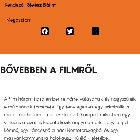
Rendező
Révész Bálint
Megosztom
Facebook
Twitter
Share
BŐVEBBEN A FILMRŐL
A film három fiatalember felnőtté válásának és nagyszüleik
elmúlásának története. Egy tényleges és egy szimbolikus
road-trip: három fiú keresztül szeli Európát miközben egy
virtuális utazás is kibontakozik nagymamáik - egy angol
kémnő, egy táncosnő a náci Németországból és egy
magyar kommunista holokauszt túlélő - életébe.