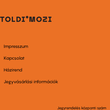
Impresszum
Footer
menu
first
Kapcsolat
Házirend
Footer
menu
second
Jegyvásárlási információk
Jegyrendelés központi szám