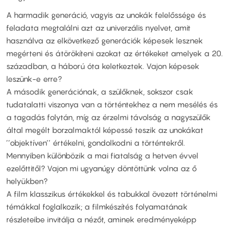
A harmadik generáció, vagyis az unokák felelőssége és
feladata megtalálni azt az univerzális nyelvet, amit
használva az elkövetkező generációk képesek lesznek
megérteni és átörökíteni azokat az értékeket amelyek a 20.
században, a háború óta keletkeztek. Vajon képesek
leszünk-e erre?
A második generációnak, a szülőknek, sokszor csak
tudatalatti viszonya van a történtekhez a nem mesélés és
a tagadás folytán, míg az érzelmi távolság a nagyszülők
által megélt borzalmaktól képessé teszik az unokákat
’’objektíven’’ értékelni, gondolkodni a történtekről.
Mennyiben különbözik a mai fiatalság a hetven évvel
ezelőttitől? Vajon mi ugyanúgy döntöttünk volna az ő
helyükben?
A film klasszikus értékekkel és tabukkal övezett történelmi
témákkal foglalkozik; a filmkészítés folyamatának
részleteibe invitálja a nézőt, aminek eredményeképp