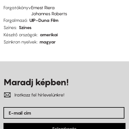
Forgatókönyv
Ernest Riera
Johannes Roberts
Forgalmazó
UIP-Duna Film
Színes
Színes
Készítő országok
amerikai
Szinkron nyelvek
magyar
Maradj képben!
Iratkozz fel hírlevelünkre!
Feliratkozás