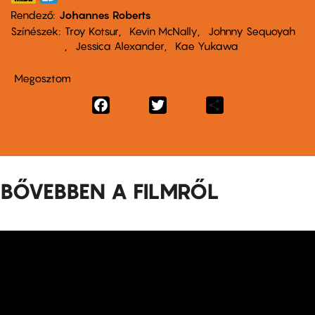
Rendező
Johannes Roberts
Színészek
Troy Kotsur
Kevin McNally
Johnny Sequoyah
Jessica Alexander
Kae Yukawa
Megosztom
Facebook
Twitter
Share
BŐVEBBEN A FILMRŐL