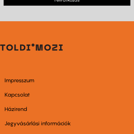
Impresszum
Footer
menu
first
Kapcsolat
Házirend
Footer
menu
second
Jegyvásárlási információk