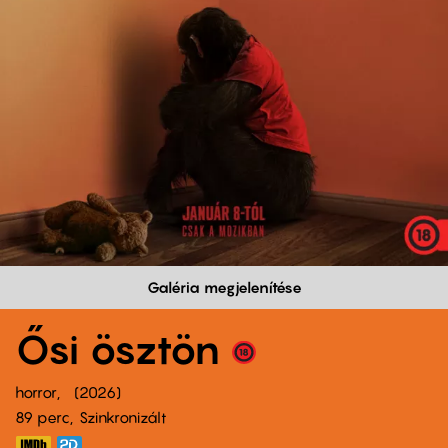
Galéria megjelenítése
Ősi ösztön
horror
2026
89 perc,
Szinkronizált