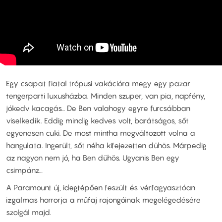
Egy csapat fiatal trópusi vakációra megy egy pazar
tengerparti luxusházba. Minden szuper, van pia, napfény,
jókedv kacagás… De Ben valahogy egyre furcsábban
viselkedik. Eddig mindig kedves volt, barátságos, sőt
egyenesen cuki. De most mintha megváltozott volna a
hangulata. Ingerült, sőt néha kifejezetten dühös. Márpedig
az nagyon nem jó, ha Ben dühös. Ugyanis Ben egy
csimpánz…
A Paramount új, idegtépően feszült és vérfagyasztóan
izgalmas horrorja a műfaj rajongóinak megelégedésére
szolgál majd.