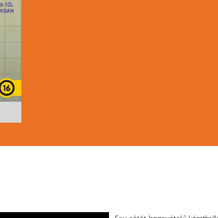
Egy sötét hangvételű kémthril