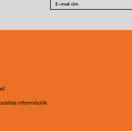
nd
ter
nu
sárlási információk
ond