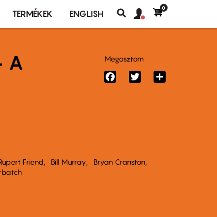
0
Felhasználó
Felhasználói
TERMÉKEK
ENGLISH
fiók
Keresés
fiók
menü
menüje
- A
Megosztom
Facebook
Twitter
Share
Rupert Friend
Bill Murray
Bryan Cranston
rbatch