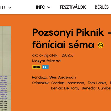
INFO
FESZTIVÁLOK
BÉRLÉS
IT!
Infó,
asztó
esemény,
terembérlés
Pozsonyi Piknik 
menü
föníciai séma
akció-vígjáték
2025
Magyar felirattal
Rendező
Wes Anderson
Színészek
Scarlett Johansson
Tom Hanks
Benicio Del Toro
Benedict Cumbe