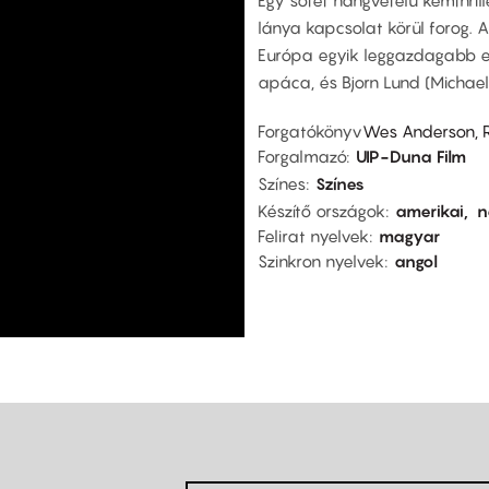
lánya kapcsolat körül forog. A
Európa egyik leggazdagabb emb
apáca, és Bjorn Lund (Michael
Forgatókönyv
Wes Anderson,
Forgalmazó
UIP-Duna Film
Színes
Színes
Készítő országok
amerikai
n
Felirat nyelvek
magyar
Szinkron nyelvek
angol