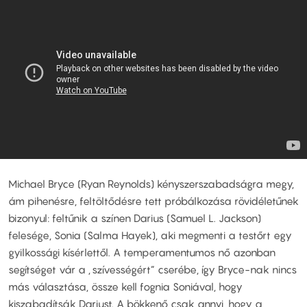
Michael Bryce (Ryan Reynolds) kényszerszabadságra megy,
ám pihenésre, feltöltődésre tett próbálkozása rövidéletűnek
bizonyul: feltűnik a színen Darius (Samuel L. Jackson)
felesége, Sonia (Salma Hayek), aki megmenti a testőrt egy
gyilkossági kísérlettől. A temperamentumos nő azonban
segítséget vár a „szívességért” cserébe, így Bryce-nak nincs
más választása, össze kell fognia Soniával, hogy
kiszabadítsák Dariust. A bökkenő csak annyi, hogy a