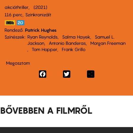
akcióthriller
2021
116 perc,
Szinkronizált
Rendező
Patrick Hughes
Színészek
Ryan Reynolds
Salma Hayek
Samuel L.
Jackson
Antonio Banderas
Morgan Freeman
Tom Hopper
Frank Grillo
Megosztom
Facebook
Twitter
Share
BŐVEBBEN A FILMRŐL