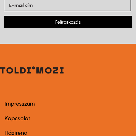
Feliratkozás
Impresszum
Footer
menu
first
Kapcsolat
Házirend
Footer