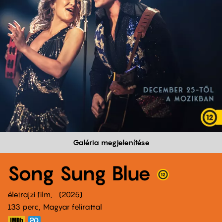
Galéria megjelenítése
Song Sung Blue
életrajzi film
2025
133 perc,
Magyar felirattal