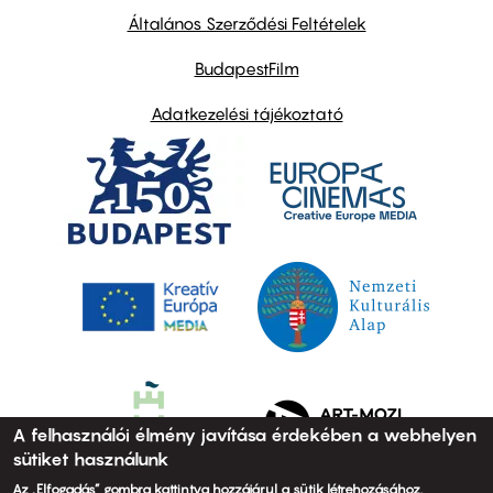
links
Általános Szerződési Feltételek
BudapestFilm
Adatkezelési tájékoztató
A felhasználói élmény javítása érdekében a webhelyen
sütiket használunk
Az „Elfogadás” gombra kattintva hozzájárul a sütik létrehozásához.