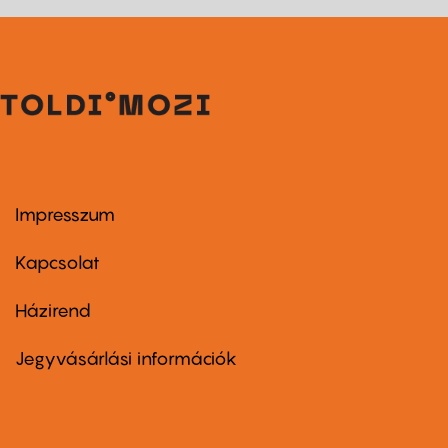
Impresszum
Footer
menu
first
Kapcsolat
Házirend
Footer
menu
second
Jegyvásárlási információk