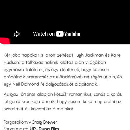
Két jobb napokat is látott zenész (Hugh Jackman és Kate
Hudson) a félházas haknik kilátástalan világában
egymásra találnak, és úgy döntenek, hogy közösen
próbálnak szerencsét az előadóművészet rögös útjain, és
egy Neil Diamond feldolgozásduót alapítanak.
Az igaz történet alapján készült romantikus, zenés alkotás
létigenlő krónikája annak, hogy sosem késő megtalálni az
szerelmet és követni az álmainkat.
Forgatókönyv
Craig Brewer
Forgalmazó
UIP-Duna Film