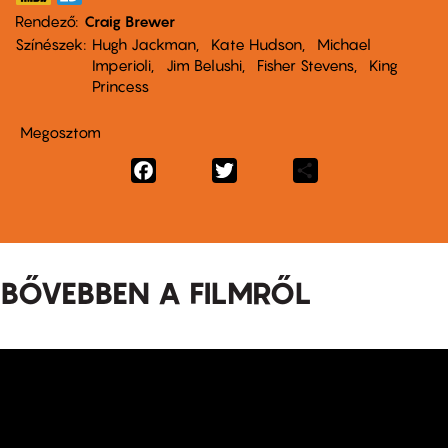
Rendező
Craig Brewer
Színészek
Hugh Jackman
Kate Hudson
Michael
Imperioli
Jim Belushi
Fisher Stevens
King
Princess
Megosztom
Facebook
Twitter
Share
BŐVEBBEN A FILMRŐL