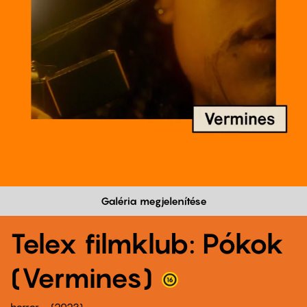
Galéria megjelenítése
Telex filmklub: Pókok
(Vermines)