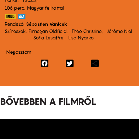
horror
2023
106 perc,
Magyar felirattal
Rendező
Sébastien Vanicek
Színészek
Finnegan Oldfield
Théo Christine
Jérôme Niel
Sofia Lesaffre
Lisa Nyarko
Megosztom
Facebook
Twitter
Share
BŐVEBBEN A FILMRŐL