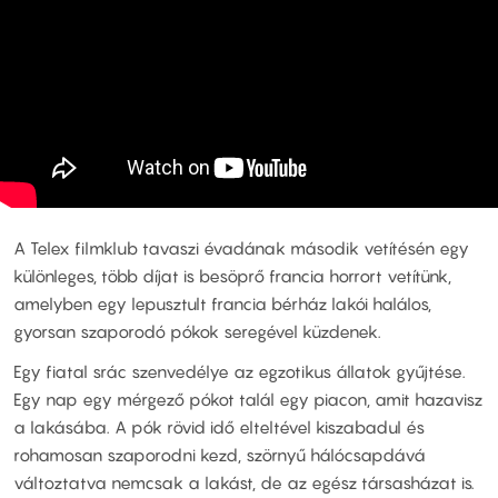
A Telex filmklub tavaszi évadának második vetítésén egy
különleges, több díjat is besöprő francia horrort vetítünk,
amelyben egy lepusztult francia bérház lakói halálos,
gyorsan szaporodó pókok seregével küzdenek.
Egy fiatal srác szenvedélye az egzotikus állatok gyűjtése.
Egy nap egy mérgező pókot talál egy piacon, amit hazavisz
a lakásába. A pók rövid idő elteltével kiszabadul és
rohamosan szaporodni kezd, szörnyű hálócsapdává
változtatva nemcsak a lakást, de az egész társasházat is.