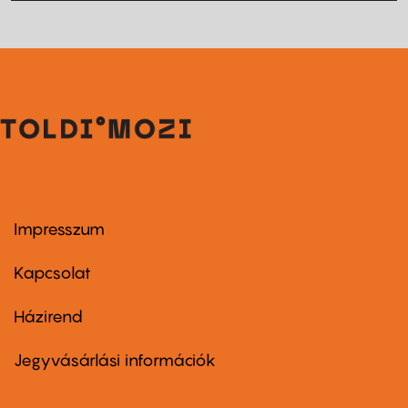
Impresszum
Footer
menu
first
Kapcsolat
Házirend
Footer
menu
second
Jegyvásárlási információk