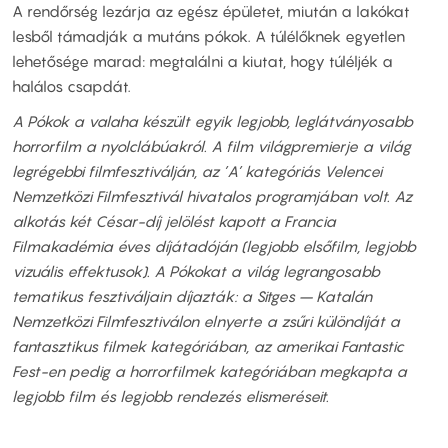
A rendőrség lezárja az egész épületet, miután a lakókat
lesből támadják a mutáns pókok. A túlélőknek egyetlen
lehetősége marad: megtalálni a kiutat, hogy túléljék a
halálos csapdát.
A Pókok a valaha készült egyik legjobb, leglátványosabb
horrorfilm a nyolclábúakról. A film világpremierje a világ
legrégebbi filmfesztiválján, az ’A’ kategóriás Velencei
Nemzetközi Filmfesztivál hivatalos programjában volt. Az
alkotás két César-díj jelölést kapott a Francia
Filmakadémia éves díjátadóján (legjobb elsőfilm, legjobb
vizuális effektusok). A Pókokat a világ legrangosabb
tematikus fesztiváljain díjazták: a Sitges – Katalán
Nemzetközi Filmfesztiválon elnyerte a zsűri különdíját a
fantasztikus filmek kategóriában, az amerikai Fantastic
Fest-en pedig a horrorfilmek kategóriában megkapta a
legjobb film és legjobb rendezés elismeréseit.