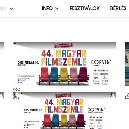
INFO
FESZTIVÁLOK
BÉRLÉS
IT!
Infó,
asztó
esemény,
terembérlés
menü
Kép
2