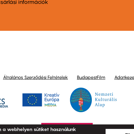
nu
sárlási információk
ond
Általános Szerződési Feltételek
BudapestFilm
Adatkezel
n a webhelyen sütiket használunk