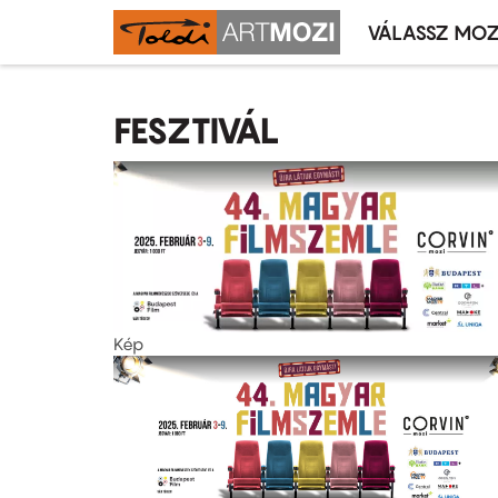
VÁLASSZ MOZ
Mozivál
Ugrás
menü
a
FESZTIVÁL
tartalomra
Kép