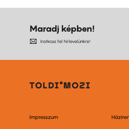
oldal
old
Maradj képben!
Iratkozz fel hírlevelünkre!
Impresszum
Házire
Footer
Foo