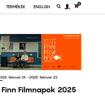
0
Felhasználó
Felhasználói
TERMÉKEK
ENGLISH
fiók
Keresés
fiók
menü
menüje
025. február 19.
-
2025. február 23.
Finn Filmnapok 2025