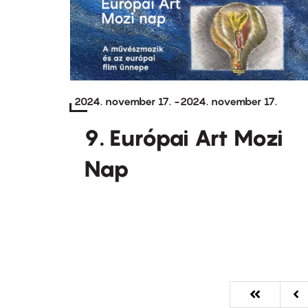
2024. november 17.
-
2024. november 17.
9. Európai Art Mozi
Nap
Oldalszámozás
Első
« Első
Elő
‹‹