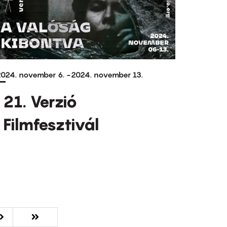
024. november 6.
-
2024. november 13.
21. Verzió
Filmfesztivál
Következő
››
Utolsó
Utolsó »