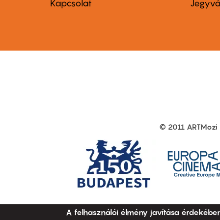
menu
me
Kapcsolat
Jegyvá
first
sec
© 2011 ARTMozi
Footer
other
links
A felhasználói élmény javítása érdekébe