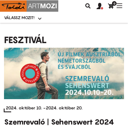
0
Felhasználói
Felhasznál
Nav
Keresés
fiók
fiók
átk
menü
menüje
VÁLASSZ MOZIT!
Moziválasztó
menü
Ugrás
a
FESZTIVÁL
tartalomra
2024. október 10.
-
2024. október 20.
Szemrevaló | Sehenswert 2024