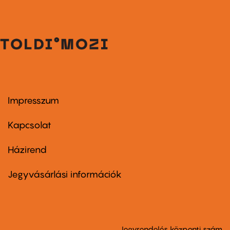
Impresszum
Footer
menu
first
Kapcsolat
Házirend
Footer
menu
second
Jegyvásárlási információk
Jegyrendelés központi szám