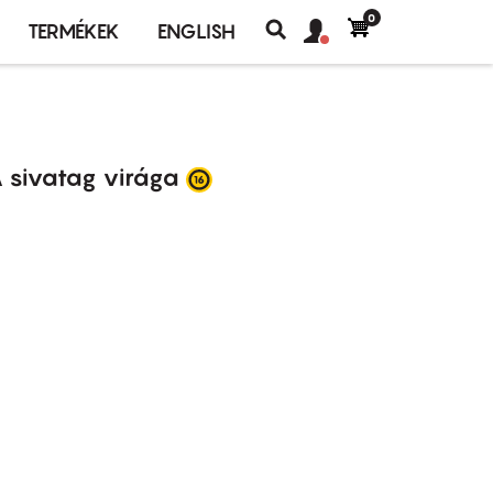
0
Felhasználó
Felhasználói
TERMÉKEK
ENGLISH
fiók
Keresés
fiók
menü
menüje
 sivatag virága