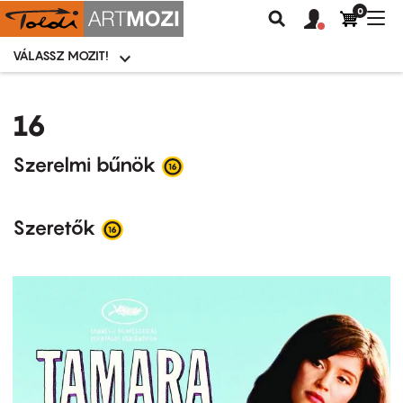
0
Felhasználói
Felhasznál
Nav
Keresés
fiók
fiók
átk
menü
menüje
VÁLASSZ MOZIT!
Moziválasztó
menü
Ugrás
a
16
tartalomra
Szerelmi bűnök
Szeretők