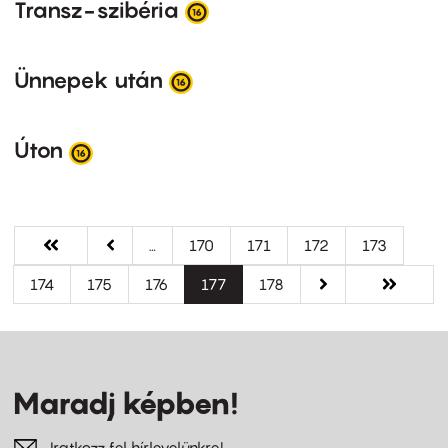
Transz-szibéria
Ünnepek után
Úton
Oldalszámozás
Első
« Első
Előző
‹‹
…
Oldal
170
Oldal
171
Oldal
172
Oldal
173
oldal
oldal
Oldal
174
Oldal
175
Oldal
176
Jelenlegi
177
Oldal
178
Következő
››
Utolsó
Utolsó »
oldal
oldal
oldal
Maradj képben!
Iratkozz fel hírlevelünkre!