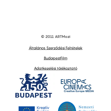
© 2011 ARTMozi
Footer
other
links
Általános Szerződési Feltételek
BudapestFilm
Adatkezelési tájékoztató