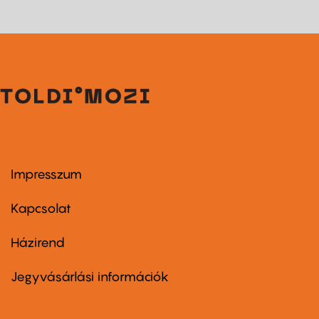
Impresszum
Footer
menu
first
Kapcsolat
Házirend
Footer
menu
second
Jegyvásárlási információk