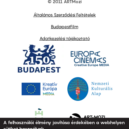
© 2011 ARTMozi
Footer
other
links
Általános Szerződési Feltételek
BudapestFilm
Adatkezelési tájékoztató
A felhasználói élmény javítása érdekében a webhelyen
sütiket használunk