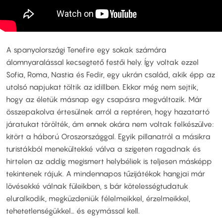
A spanyolországi Tenefire egy sokak számára
álomnyaralással kecsegtető festői hely. Így voltak ezzel
Sofia, Roma, Nastia és Fedir, egy ukrán család, akik épp az
utolsó napjukat töltik az idillben. Ekkor még nem sejtik,
hogy az életük másnap egy csapásra megváltozik. Már
összepakolva értesülnek arról a reptéren, hogy hazatartó
járatukat törölték, ám ennek okára nem voltak felkészülve:
kitört a háború Oroszországgal. Egyik pillanatról a másikra
turistákból menekültekké válva a szigeten ragadnak és
hirtelen az addig megismert helybéliek is teljesen másképp
tekintenek rájuk. A mindennapos tűzijátékok hangjai már
lövésekké válnak füleikben, s bár kötelességtudatuk
eluralkodik, megküzdeniük félelmeikkel, érzelmeikkel,
tehetetlenségükkel… és egymással kell.