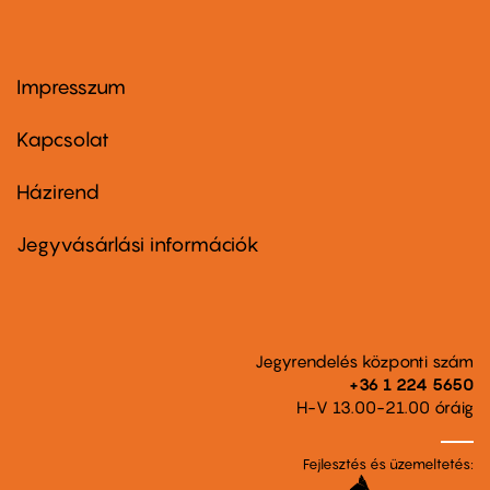
Impresszum
Footer
menu
first
Kapcsolat
Házirend
Footer
menu
second
Jegyvásárlási információk
Jegyrendelés központi szám
+36 1 224 5650
H-V 13.00-21.00 óráig
Fejlesztés és üzemeltetés: