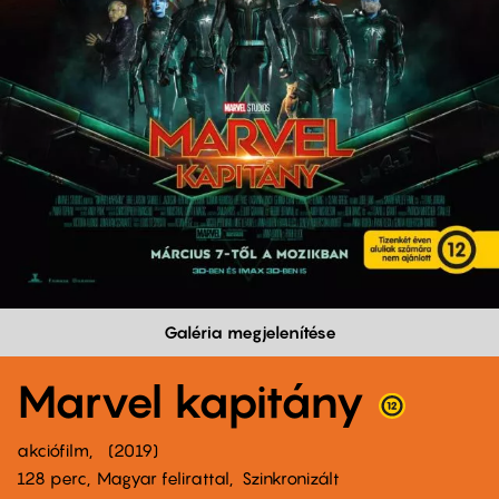
Galéria megjelenítése
Marvel kapitány
akciófilm
2019
128 perc,
Magyar felirattal
Szinkronizált