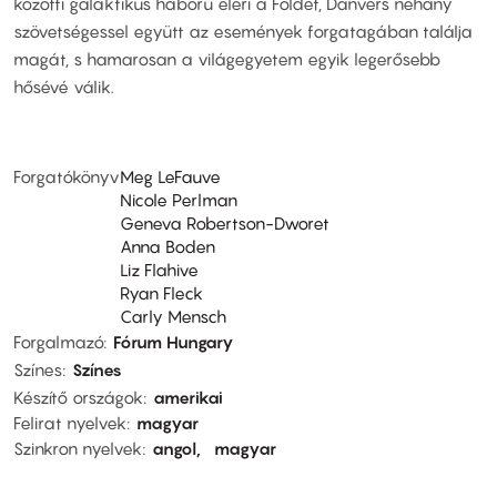
közötti galaktikus háború eléri a Földet, Danvers néhány
szövetségessel együtt az események forgatagában találja
magát, s hamarosan a világegyetem egyik legerősebb
hősévé válik.
Forgatókönyv
Meg LeFauve
Nicole Perlman
Geneva Robertson-Dworet
Anna Boden
Liz Flahive
Ryan Fleck
Carly Mensch
Forgalmazó
Fórum Hungary
Színes
Színes
Készítő országok
amerikai
Felirat nyelvek
magyar
Szinkron nyelvek
angol
magyar