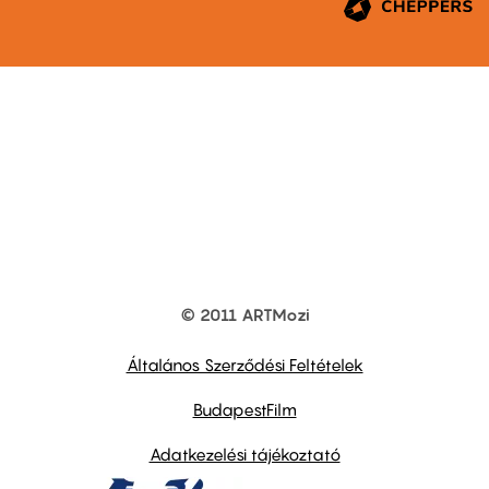
© 2011 ARTMozi
Footer
other
links
Általános Szerződési Feltételek
BudapestFilm
Adatkezelési tájékoztató