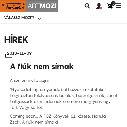
0
Felhasználói
Felhasznál
Nav
Keresés
fiók
fiók
átk
menü
menüje
VÁLASSZ MOZIT!
Moziválasztó
menü
Ugrás
a
HÍREK
tartalomra
2013-11-09
A fiúk nem sírnak
A szerző invitációja:
"Gyakorlatilag a nyomdából hozzuk a köteteket,
hogy aztán felolvassunk belőlük, beszélgessünk, zenét
hallgassunk és mindennek örömére megigyunk egy
italt. Vagy kettőt.
Coming soon... A FISZ Könyvek 61. kötete: Hanula
Zsolt: A fiúk nem sírnak!