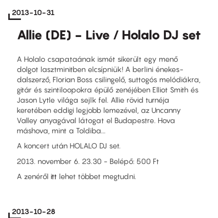
2013-10-31
Allie (DE) - Live / Holalo DJ set
A Holalo csapataának ismét sikerült egy menő
dolgot lasztminitben elcsípniük! A berlini énekes-
dalszerző, Florian Boss csilingelő, suttogós melódiákra,
gitár és szintiloopokra épülő zenéjében Elliot Smith és
Jason Lytle világa sejlk fel. Allie rövid turnéja
keretében eddigi legjobb lemezével, az Uncanny
Valley anyagával látogat el Budapestre. Hova
máshova, mint a Toldiba...
A koncert után HOLALO DJ set.
2013. november 6. 23.30 - Belépő: 500 Ft
A zenéről
itt
lehet többet megtudni.
2013-10-28