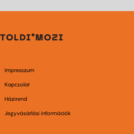
Impresszum
Footer
menu
first
Kapcsolat
Házirend
Footer
menu
second
Jegyvásárlási információk