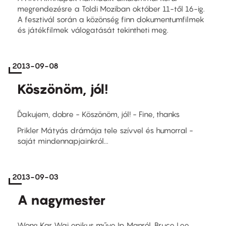
megrendezésre a Toldi Moziban október 11-től 16-ig.
A fesztivál során a közönség finn dokumentumfilmek
és játékfilmek válogatását tekintheti meg.
2013-09-08
Köszönöm, jól!
Ďakujem, dobre - Köszönöm, jól! - Fine, thanks
Prikler Mátyás drámája tele szívvel és humorral -
saját mindennapjainkról...
2013-09-03
A nagymester
Wong Kar Wai epikus műve Ip Manról, Bruce Lee