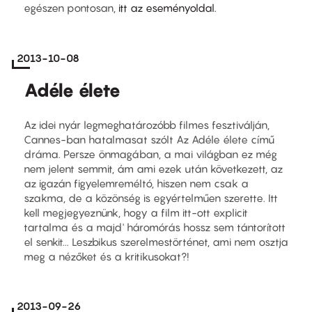
egészen pontosan,
itt az eseményoldal.
2013-10-08
Adéle élete
Az idei nyár legmeghatározóbb filmes fesztiválján,
Cannes-ban hatalmasat szólt Az Adéle élete című
dráma. Persze önmagában, a mai világban ez még
nem jelent semmit, ám ami ezek után következett, az
az igazán figyelemreméltó, hiszen nem csak a
szakma, de a közönség is egyértelműen szerette. Itt
kell megjegyeznünk, hogy a film itt-ott explicit
tartalma és a majd' háromórás hossz sem tántorított
el senkit... Leszbikus szerelmestörténet, ami nem osztja
meg a nézőket és a kritikusokat?!
2013-09-26