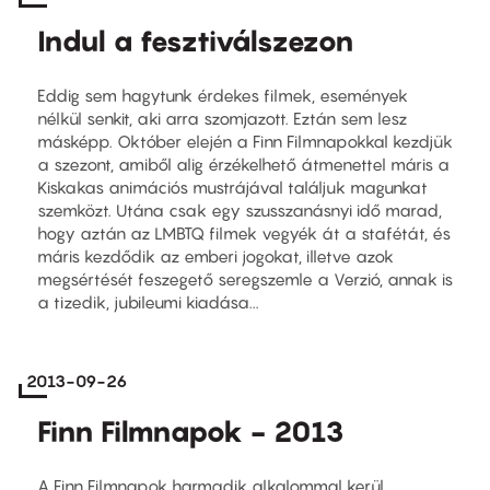
Indul a fesztiválszezon
Eddig sem hagytunk érdekes filmek, események
nélkül senkit, aki arra szomjazott. Eztán sem lesz
másképp. Október elején a Finn Filmnapokkal kezdjük
a szezont, amiből alig érzékelhető átmenettel máris a
Kiskakas animációs mustrájával találjuk magunkat
szemközt. Utána csak egy szusszanásnyi idő marad,
hogy aztán az LMBTQ filmek vegyék át a stafétát, és
máris kezdődik az emberi jogokat, illetve azok
megsértését feszegető seregszemle a Verzió, annak is
a tizedik, jubileumi kiadása...
2013-09-26
Finn Filmnapok - 2013
A Finn Filmnapok harmadik alkalommal kerül