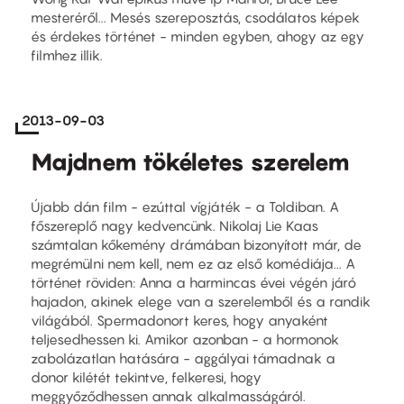
mesteréről... Mesés szereposztás, csodálatos képek
és érdekes történet - minden egyben, ahogy az egy
filmhez illik.
2013-09-03
Majdnem tökéletes szerelem
Újabb dán film - ezúttal vígjáték - a Toldiban. A
főszereplő nagy kedvencünk. Nikolaj Lie Kaas
számtalan kőkemény drámában bizonyított már, de
megrémülni nem kell, nem ez az első komédiája... A
történet röviden: Anna a harmincas évei végén járó
hajadon, akinek elege van a szerelemből és a randik
világából. Spermadonort keres, hogy anyaként
teljesedhessen ki. Amikor azonban - a hormonok
zabolázatlan hatására - aggályai támadnak a
donor kilétét tekintve, felkeresi, hogy
meggyőződhessen annak alkalmasságáról.