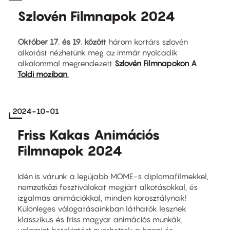
Szlovén Filmnapok 2024
Október 17. és 19. között
három kortárs szlovén
alkotást nézhetünk meg az immár nyolcadik
alkalommal megrendezett
Szlovén Filmnapokon A
Toldi moziban
.
2024-10-01
Friss Kakas Animációs
Filmnapok 2024
Idén is várunk a legújabb MOME-s diplomafilmekkel,
nemzetközi fesztiválokat megjárt alkotásokkal, és
izgalmas animációkkal, minden korosztálynak!
Különleges válogatásainkban láthatók lesznek
klasszikus és friss magyar animációs munkák,
valamint betekintést nyerhettek a hazai és