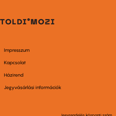
Impresszum
Footer
menu
first
Kapcsolat
Házirend
Footer
menu
second
Jegyvásárlási információk
Jegyrendelés központi szám