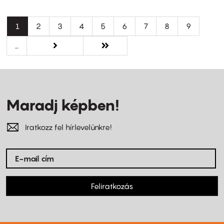
Oldalszámozás
Jelenlegi
1
Oldal
2
Oldal
3
Oldal
4
Oldal
5
Oldal
6
Oldal
7
Oldal
8
Oldal
9
oldal
…
Következő
következő ›
Utolsó
Utolsó »
oldal
oldal
Maradj képben!
Iratkozz fel hírlevelünkre!
Feliratkozás