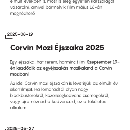
elmúlt években is, most is elég egyetlen karszalagot
vásárolni, amivel bármelyik film május 16-án
megnézhető.
2025-08-19
Corvin Mozi Éjszaka 2025
Egy éjszaka, hat terem, harminc film.
Szeptember 19-
én kezdődik az egyéjszakás mozikaland a Corvin
moziban!
Az idei Corvin mozi éjszakán is levetítjük az elmúlt év
sikerfilmjeit. Ha lemaradtál olyan nagy
blockbusterekről, közönségkedvenc csemegékről,
vagy újra néznéd a kedvenceid, ez a tökéletes
alkalom!
2025-05-27