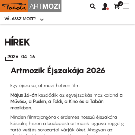
0
Felhasználói
Felhasznál
Nav
Keresés
fiók
fiók
átk
menü
menüje
VÁLASSZ MOZIT!
Moziválasztó
menü
Ugrás
a
HÍREK
tartalomra
2026-04-16
Artmozik Éjszakája 2026
Egy éjszaka, öt mozi, hetven film.
Május 16-án
kezdődik az egyéjszakás mozikaland
a
Művész, a Puskin, a Toldi, a Kino és a Tabán
mozikban.
Minden filmrajongónak érdemes hosszú éjszakára
készülni, hiszen a budapesti artmozik legjava reggelig
tartó vetítés sorozattal várják őket. Ahogyan az