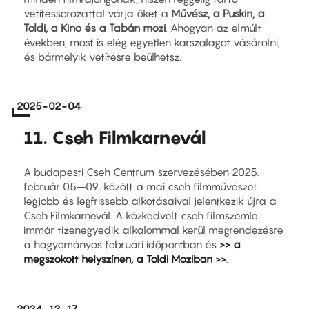
vetítéssorozattal várja őket a
Művész, a Puskin, a
Toldi, a Kino és a Tabán mozi
. Ahogyan az elmúlt
években, most is elég egyetlen karszalagot vásárolni,
és bármelyik vetítésre beülhetsz.
2025-02-04
11. Cseh Filmkarnevál
A budapesti Cseh Centrum szervezésében 2025.
február 05–09. között a mai cseh filmművészet
legjobb és legfrissebb alkotásaival jelentkezik újra a
Cseh Filmkarnevál. A közkedvelt cseh filmszemle
immár tizenegyedik alkalommal kerül megrendezésre
a hagyományos februári időpontban és
>> a
megszokott helyszínen, a Toldi Moziban >>
.
2024-12-17