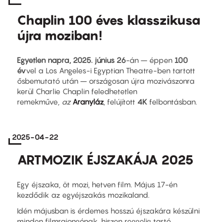
Chaplin 100 éves klasszikusa
újra moziban!
Egyetlen napra, 2025. június 26
-án – éppen
100
év
vel a Los Angeles-i Egyptian Theatre-ben tartott
ősbemutató után – országosan újra mozivászonra
kerül Charlie Chaplin feledhetetlen
remekműve,
az
Aranyláz
, felújított
4K
felbontásban.
2025-04-22
ARTMOZIK ÉJSZAKÁJA 2025
Egy éjszaka, öt mozi, hetven film. Május 17-én
kezdődik az egyéjszakás mozikaland.
Idén májusban is érdemes hosszú éjszakára készülni
minden filmrajongónak, hiszen reggelig tartó