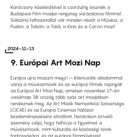
Karácsony közeledtével is csordultig lesznek a
Budapest Film mozijai rengeteg varázslatos filmmel.
Sokszínű felhozatallal vár minden nézőt a Művész, a
Puskin, a Tabán, a Toldi, a Kino és a Corvin mozi!
2024-11-13
9. Európai Art Mozi Nap
Európa újra mozizni megy! – Kilencedik alkalommal
várja a művészmozik és az európai filmek rajongóit
az Európai Art Mozi Nap, amelyet november 17-én
vasárnap 38 ország több száz art mozijában
rendeznek meg. Az Art Mozik Nemzetközi Szövetsége
(CICAE) és az Europa Cinemas hálózat
kezdeményezésére elindított, határokon átívelő
esemény célja, hogy felhívja a figyelmet a
művészmozik, mint kulturális és közösségi terek
fontosságára, és az európai filmművészet