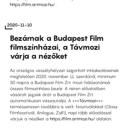
https://film.artmozi.hu/
.
2020-11-10
Bezárnak a Budapest Film
filmszínházai, a Távmozi
várja a nézőket
Az országos veszélyhelyzet szigorított intézkedéseinek
megfelelően 2020. november 11. szerdától, minimum
30 napra a Budapest Film Zrt. mozi-hálózatának
összes filmszínháza bezár. A neten elővételben
vásárolt jegyek árát a Budapest Film Zrt.
automatikusan visszautalja. A
>>>Távmozi>>>
természetesen továbbra is vetít: fesztiválokkal (Olasz
Filmfesztivál, Anilogue, ZsiFi), napi több előadással
várjuk a nézőket a
https://film.artmozi.hu/
oldalon.