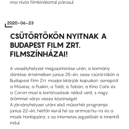
mai nívós filmkínálattal párosul.
2020-06-23
CSÜTÖRTÖKÖN NYITNAK A
BUDAPEST FILM ZRT.
FILMSZÍNHÁZAI!
A veszélyhelyzet megszüntetése után, a kormány
döntése értelmében június 25-én, azaz csütörtökön a
Budapest Film Zrt. mozijai kitárják kapuikat: aznaptól
a Művész, a Puskin, a Toldi, a Tabán, a Kino Cafe és
a Corvin mozi is korlátozások nélkül vetít, s nagy
örömmel várja vissza közönségét.
A járványhelyzet utáni első műsorhét programja
június 22-én, hétfőn kerül fel az artmozi.hu-ra és a
mozik honlapjára, s az internetes jegyelővét is innentől
indul.