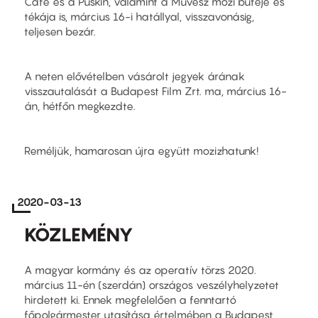
Cafe és a Puskin, valamint a Művész mozi büféje és
tékája is, március 16-i hatállyal, visszavonásig,
teljesen bezár.
A neten elővételben vásárolt jegyek árának
visszautalását a Budapest Film Zrt. ma, március 16-
án, hétfőn megkezdte.
Reméljük, hamarosan újra együtt mozizhatunk!
2020-03-13
KÖZLEMÉNY
A magyar kormány és az operatív törzs 2020.
március 11-én (szerdán) országos veszélyhelyzetet
hirdetett ki. Ennek megfelelően a fenntartó
főpolgármester utasítása értelmében a Budapest