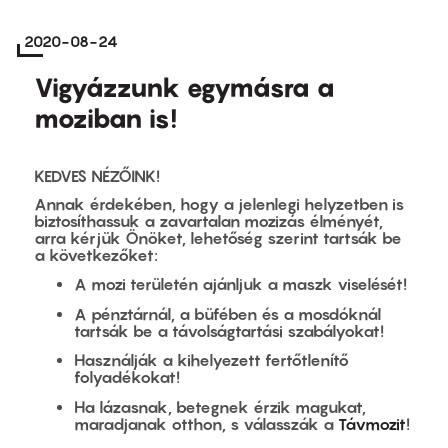
2020-08-24
Vigyázzunk egymásra a
moziban is!
KEDVES NÉZŐINK!
Annak érdekében, hogy a jelenlegi helyzetben is
biztosíthassuk a zavartalan mozizás élményét,
arra kérjük Önöket, lehetőség szerint tartsák be
a következőket:
A mozi területén ajánljuk a maszk viselését!
A pénztárnál, a büfében és a mosdóknál
tartsák be a távolságtartási szabályokat!
Használják a kihelyezett fertőtlenítő
folyadékokat!
Ha lázasnak, betegnek érzik magukat,
maradjanak otthon, s válasszák a
Távmozit
!