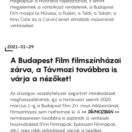
megkapjuk a hivatalos tájékoztatást, s amint
megjelennek a vonatkozó rendeletek, a Budapest
Film mozijai (a Művész, a Puskin, a Toldi, a Tabán, a
Kino Cafe és a Corvin) ismét elindítják műsorrendi
vetítéseiket.
2021-01-29
A Budapest Film filmszínházai
zárva, a Távmozi továbbra is
várja a nézőket!
Az országos veszélyhelyzet szigorított intézkedéseit
meghosszabították, így a határozat szerint 2020.
március 1-ig a Budapest Film Zrt. mozi-hálózatának
filmszínházai sem nyithatnak ki. A
>> TÁVMOZIBAN >>
természetesen továbbra is zajlanak a vetítések,
fesztiválokkal (Finn Filmnapok, Építészeti Filmnapok,
stb.), napi több előadással várjuk a nézőket: