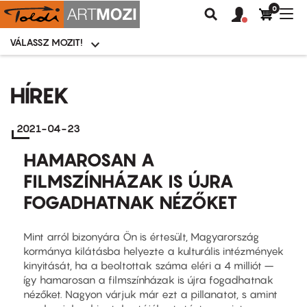
0
Felhasználói
Felhasznál
Nav
Keresés
fiók
fiók
átk
menü
menüje
VÁLASSZ MOZIT!
Moziválasztó
menü
Ugrás
a
HÍREK
tartalomra
2021-04-23
HAMAROSAN A
FILMSZÍNHÁZAK IS ÚJRA
FOGADHATNAK NÉZŐKET
Mint arról bizonyára Ön is értesült, Magyarország
kormánya kilátásba helyezte a kulturális intézmények
kinyitását, ha a beoltottak száma eléri a 4 milliót –
így hamarosan a filmszínházak is újra fogadhatnak
nézőket. Nagyon várjuk már ezt a pillanatot, s amint