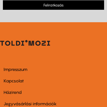
Feliratkozás
Impresszum
Footer
menu
first
Kapcsolat
Házirend
Footer
menu
second
Jegyvásárlási információk