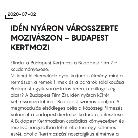
2020-07-02
IDÉN NYÁRON VÁROSSZERTE
MOZIVÁSZON - BUDAPEST
KERTMOZI
Elindul a Budapest Kertmozi, a Budapest Film Zrt
kezdeményezése.
Mi lehet lélekemelőbb nyári kulturális élmény, mint a
természet, a remek filmek és a barátok találkozása
Budapest egyik varázslatos terén, a csillagos ég
alatt? A Budapest Film Zrt. idén nyáron kültéri
vetítéssorozatot indít Budapest számos pontján. A
megmozdulás elsődleges célja a közösségi filmezés,
valamint a budapesti kertmozi kultúra újjáélesztése.
A Budapest Kertmoziban családias környezetben és
fesztiválhangulatban lehet eltölteni egy kellemes
estét, ahol a ’kertmozizás’ nosztalgikus élménye a