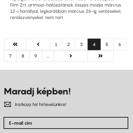
Film Zrt. artmozi-hálózatának összes mozija március
12-i hatállyal, legkorábban március 26-ig vetítéseket,
rendezvényeket nem tart.
Oldalszámozás
Első
« Első
Előző
‹ előző
Oldal
1
Oldal
2
Oldal
3
Jelenlegi
4
Oldal
5
Oldal
6
oldal
oldal
oldal
Oldal
7
Oldal
8
Oldal
9
…
Következő
következő ›
Utolsó
Utolsó »
oldal
oldal
Maradj képben!
Iratkozz fel hírlevelünkre!