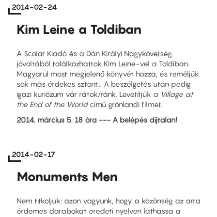
2014-02-24
Kim Leine a Toldiban
A Scolar Kiadó és a Dán Királyi Nagykövetség
jóvoltából találkozhattok Kim Leine-vel a Toldiban.
Magyarul most megjelenő könyvét hozza, és reméljük
sok más érdekes sztorit... A beszélgetés után pedig
igazi kuriózum vár rátok/ránk. Levetítjük a
Village at
the End of the World
című grönlandi filmet.
2014. március 5. 18 óra --- A belépés díjtalan!
2014-02-17
Monuments Men
Nem titkoljuk: azon vagyunk, hogy a közönség az arra
érdemes darabokat eredeti nyelven láthassa a