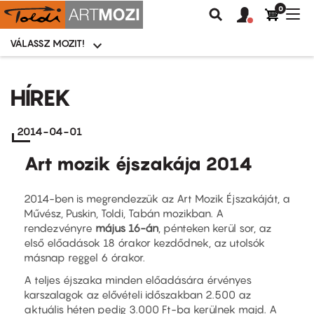
0
Felhasználói
Felhasznál
Nav
Keresés
fiók
fiók
átk
menü
menüje
VÁLASSZ MOZIT!
Moziválasztó
menü
Ugrás
a
HÍREK
tartalomra
2014-04-01
Art mozik éjszakája 2014
2014-ben is megrendezzük az Art Mozik Éjszakáját, a
Művész, Puskin, Toldi, Tabán mozikban. A
rendezvényre
május 16-án
, pénteken kerül sor, az
első előadások 18 órakor kezdődnek, az utolsók
másnap reggel 6 órakor.
A teljes éjszaka minden előadására érvényes
karszalagok az elővételi időszakban 2.500 az
aktuális héten pedig 3.000 Ft-ba kerülnek majd. A