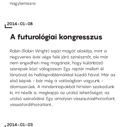
nagylemezre.
2014-01-08
A futurológiai kongresszus
Robin (Robin Wright) saját magát alakítja, mint a
negyvenes évei vége felé járó színésznőt, aki már
nem engedheti meg magának, hogy különböző
szerepek közt válogasson. Egy reptér mellett él
lányával és hallásproblémákkal küzdő fiával. Már az
első képek - bár még a valóságban vagyunk -
álomszerűek. A mindennapokból hirtelen szakadunk
ki, mi nézők is: megkapja az utolsó lehetőséget, az
utolsó szerződést. Egy amolyan visszautasíthatatlant,
visszafordíthatatlant...
2014-01-03