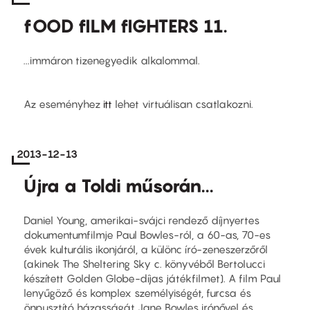
fOOD fILM fIGHTERS 11.
...immáron tizenegyedik alkalommal.
Az eseményhez
itt
lehet virtuálisan csatlakozni.
2013-12-13
Újra a Toldi műsorán...
Daniel Young, amerikai-svájci rendező díjnyertes
dokumentumfilmje Paul Bowles-ról, a 60-as, 70-es
évek kulturális ikonjáról, a különc író-zeneszerzőről
(akinek The Sheltering Sky c. könyvéből Bertolucci
készített Golden Globe-díjas játékfilmet). A film Paul
lenyűgöző és komplex személyiségét, furcsa és
önpusztító házasságát Jane Bowles irónővel és