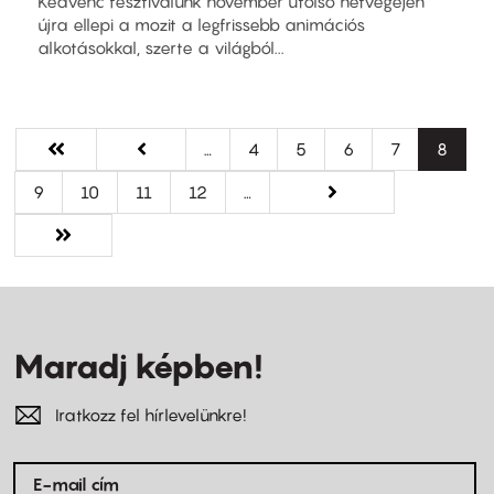
Kedvenc fesztiválunk november utolsó hétvégéjén
újra ellepi a mozit a legfrissebb animációs
alkotásokkal, szerte a világból...
Oldalszámozás
Első
« Első
Előző
‹ előző
…
Oldal
4
Oldal
5
Oldal
6
Oldal
7
Jelenle
8
oldal
oldal
oldal
Oldal
9
Oldal
10
Oldal
11
Oldal
12
…
Következő
következő ›
oldal
Utolsó
Utolsó »
oldal
Maradj képben!
Iratkozz fel hírlevelünkre!