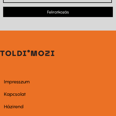
Feliratkozás
Impresszum
Footer
menu
first
Kapcsolat
Házirend
Footer
menu