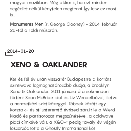
magyar mozikban. Még akkor is, ha ezt minden
segédlet nélkül kénytelen megtenni. Így lesz ez most
is...
Monuments Men
(r: George Clooney) - 2014. február
20-tól a Toldi műsorán.
2014-01-20
XENO & OAKLANDER
Két és fél év után visszatér Budapestre a kortárs
szintiwave legmeghatározóbb duója, a brooklyni
Xeno & Oaklander. 2011 júniusa óta sokmindent
történt Sean McBride-dal és Liz Wendelbóval, illetve
a nemzetközi szintiközeggel. Többek között egy
korszak- és stílusteremtő évtized zárult le a Wierd
kiadó és partisorozat megszűnésével, a coldwave
piaci címkévé vált, a X&O-t pedig tavaly év végén
leszerződtette a Ghostly International két