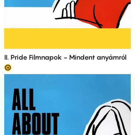
II. Pride Filmnapok - Mindent anyámról