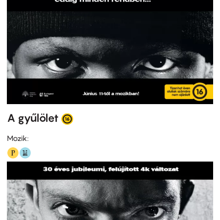
A gyűlölet
Mozik: